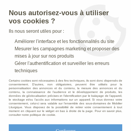
Nous autorisez-vous à utiliser
0
vos cookies ?
Ils nous seront utiles pour :
Accueil
>
Statues religieuses
>
Améliorer l'interface et les fonctionnalités du site
Statues religieuses de la Vierge à l'Enfant
>
Statue Vierge du
Carmel Polychrome Antique
Mesurer les campagnes marketing et proposer des
mises à jour sur nos produits
Gérer l'authentification et surveiller les erreurs
techniques
Certains cookies sont nécessaires à des fins techniques, ils sont donc dispensés de
consentement. D'autres, non obligatoires, peuvent être utilisés pour la
personnalisation des annonces et du contenu, la mesure des annonces et du
contenu, la connaissance de l'audience et le développement de produits, les
données de géolocalisation précises et l'identification par le balayage de l'appareil,
le stockage et/ou l'accès aux informations sur un appareil. Si vous donnez votre
consentement, celui-ci sera valable sur l’ensemble des sous-domaines de Mobilier
Liturgique. Vous disposez de la possibilité de retirer votre consentement à tout
moment en cliquant sur le widget en bas à droite de la page. Pour en savoir plus,
consulter notre politique de cookie.
Configurer