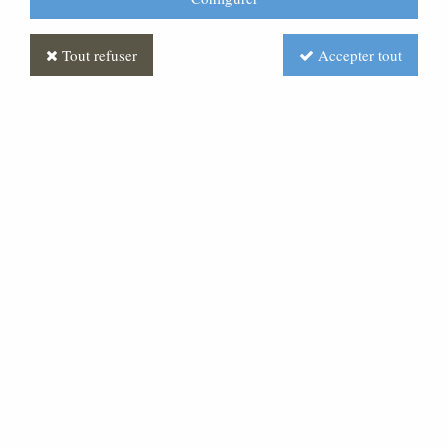
Tout refuser
Accepter tout
Statue Vierge du Carmel
Polychrome Antique
Soyez le premier à donner votre avis !
Prix : Nous consulter
Réf. :
ST030145-002
Très belle statue en pâte bois, de 180 cm de hauteur.