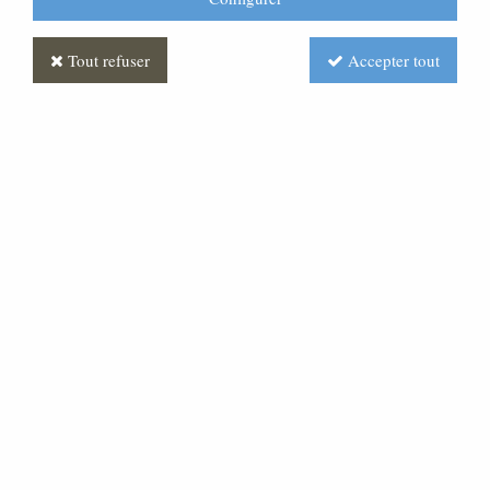
Tout refuser
Accepter tout
Statue Vierge à l'enfant
Polychrome
Soyez le premier à donner votre avis !
Prix : Nous consulter
Réf. :
ML100135-003
Statue Vierge avec enfant, hauteur 150 cm, materiau