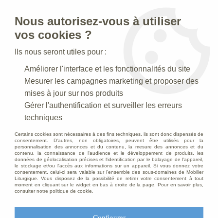
Nous autorisez-vous à utiliser
0
vos cookies ?
Ils nous seront utiles pour :
Accueil
>
Statues religieuses
>
Améliorer l'interface et les fonctionnalités du site
Statues religieuses de la Vierge à l'Enfant
>
Statue Vierge à
l'enfant Polychrome
Mesurer les campagnes marketing et proposer des
mises à jour sur nos produits
Gérer l'authentification et surveiller les erreurs
techniques
Certains cookies sont nécessaires à des fins techniques, ils sont donc dispensés de
consentement. D'autres, non obligatoires, peuvent être utilisés pour la
personnalisation des annonces et du contenu, la mesure des annonces et du
contenu, la connaissance de l'audience et le développement de produits, les
données de géolocalisation précises et l'identification par le balayage de l'appareil,
le stockage et/ou l'accès aux informations sur un appareil. Si vous donnez votre
consentement, celui-ci sera valable sur l’ensemble des sous-domaines de Mobilier
Liturgique. Vous disposez de la possibilité de retirer votre consentement à tout
moment en cliquant sur le widget en bas à droite de la page. Pour en savoir plus,
consulter notre politique de cookie.
Configurer