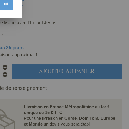
€
TTC
 tout
0190-003
e Marie avec l'Enfant Jésus
us 25 jours
raison approximatif
AJOUTER AU PANIER
e de renseignement
Livraison en France Métropolitaine
au
tarif
unique de 15 € TTC
.
Pour une livraison en
Corse, Dom Tom, Europe
et Monde
un devis vous sera établi.