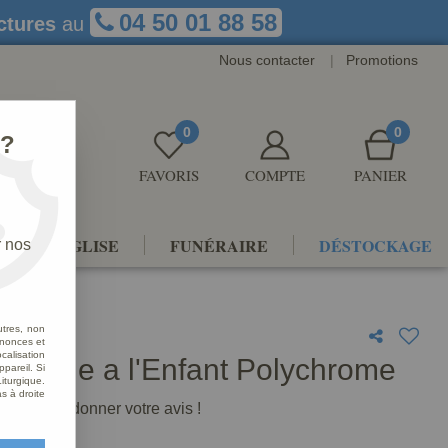
04 50 01 88 58
ctures
au
Nous contacter
|
Promotions
0
0
 ?
FAVORIS
COMPTE
PANIER
NTS D'ÉGLISE
FUNÉRAIRE
DÉSTOCKAGE
r nos
utres, non
nnonces et
alisation
 Vierge a l'Enfant Polychrome
ppareil. Si
iturgique.
s à droite
premier à donner votre avis !