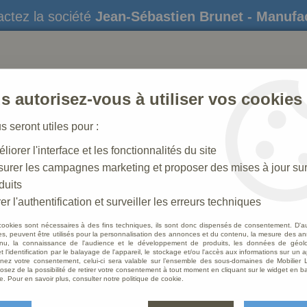
ctez la société
Jean-Sébastien Brunet - Manufa
s autorisez-vous à utiliser vos cookies
us seront utiles pour :
liorer l'interface et les fonctionnalités du site
STATUES
CRÈCHES DE NOËL
AMÉNAGEME
urer les campagnes marketing et proposer des mises à jour su
duits
ge à l'Enfant
>
Statue Vierge a l'Enfant Polychrome
er l'authentification et surveiller les erreurs techniques
cookies sont nécessaires à des fins techniques, ils sont donc dispensés de consentement. D'a
res, peuvent être utilisés pour la personnalisation des annonces et du contenu, la mesure des a
nu, la connaissance de l'audience et le développement de produits, les données de géoloc
Statue
t l'identification par le balayage de l'appareil, le stockage et/ou l'accès aux informations sur un a
ez votre consentement, celui-ci sera valable sur l’ensemble des sous-domaines de Mobilier L
osez de la possibilité de retirer votre consentement à tout moment en cliquant sur le widget en ba
Soyez le 
e. Pour en savoir plus, consulter notre politique de cookie.