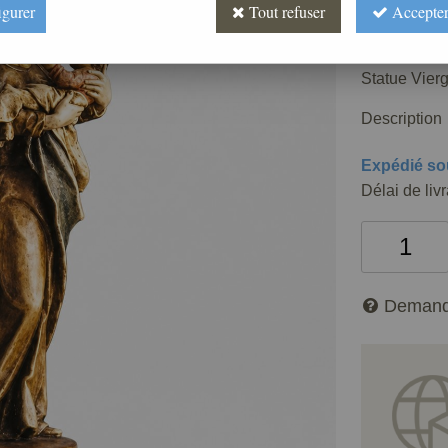
908
,
03
igurer
Tout refuser
Accepter
Réf. :
STOR
Statue Vierg
Description
Expédié so
Délai de liv
Demand