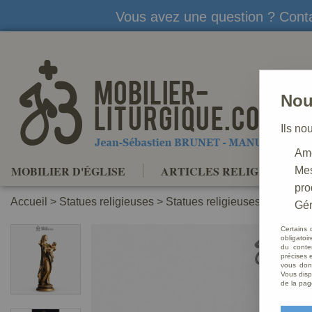
Vous avez une question ? Conta
Nou
Ils no
Amé
MOBILIER D'ÉGLISE
ARTICLES RELIGIEUX
Mes
pro
Accueil
>
Statues religieuses
>
Statues religieuses de la Vier
Gér
Certains 
obligatoi
du conte
précises e
vous donn
Vous disp
de la pag