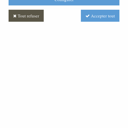
Tout refuser
Accepter tout
Statue Vierge a l'enfant
Polychrome
Soyez le premier à donner votre avis !
3010
,
03
€
TTC
Réf. :
STOR0009-003
Statue Vierge Marie avec l'enfant Jésus