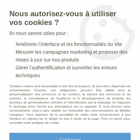
Nous autorisez-vous à utiliser
0
vos cookies ?
Ils nous seront utiles pour :
Accueil
>
Statues religieuses
>
Améliorer l'interface et les fonctionnalités du site
Statues religieuses de la Vierge à l'Enfant
>
Statue Vierge a
l'enfant Polychrome
Mesurer les campagnes marketing et proposer des
mises à jour sur nos produits
Gérer l'authentification et surveiller les erreurs
techniques
Certains cookies sont nécessaires à des fins techniques, ils sont donc dispensés de
consentement. D'autres, non obligatoires, peuvent être utilisés pour la
personnalisation des annonces et du contenu, la mesure des annonces et du
contenu, la connaissance de l'audience et le développement de produits, les
données de géolocalisation précises et l'identification par le balayage de l'appareil,
le stockage et/ou l'accès aux informations sur un appareil. Si vous donnez votre
consentement, celui-ci sera valable sur l’ensemble des sous-domaines de Mobilier
Liturgique. Vous disposez de la possibilité de retirer votre consentement à tout
moment en cliquant sur le widget en bas à droite de la page. Pour en savoir plus,
consulter notre politique de cookie.
Configurer