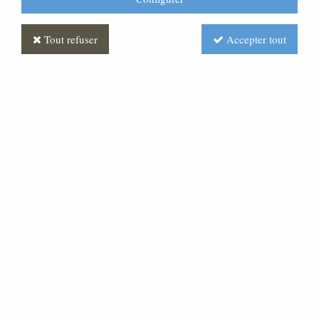
Tout refuser
Accepter tout
Statue Vierge à l'Enfant en
marbre blanc
Soyez le premier à donner votre avis !
180
,
00
€
TTC
Réf. :
ML070114-004
Statue religieuse en marbre blanc reconstitué