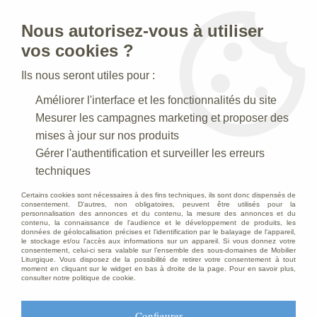
Nous autorisez-vous à utiliser
0
vos cookies ?
Ils nous seront utiles pour :
Accueil
>
Statues religieuses
>
Améliorer l'interface et les fonctionnalités du site
Statues religieuses de la Vierge à l'Enfant
>
Statue Vierge à
l'Enfant en marbre blanc
Mesurer les campagnes marketing et proposer des
mises à jour sur nos produits
Gérer l'authentification et surveiller les erreurs
techniques
Certains cookies sont nécessaires à des fins techniques, ils sont donc dispensés de
consentement. D'autres, non obligatoires, peuvent être utilisés pour la
personnalisation des annonces et du contenu, la mesure des annonces et du
contenu, la connaissance de l'audience et le développement de produits, les
données de géolocalisation précises et l'identification par le balayage de l'appareil,
le stockage et/ou l'accès aux informations sur un appareil. Si vous donnez votre
consentement, celui-ci sera valable sur l’ensemble des sous-domaines de Mobilier
Liturgique. Vous disposez de la possibilité de retirer votre consentement à tout
moment en cliquant sur le widget en bas à droite de la page. Pour en savoir plus,
consulter notre politique de cookie.
Configurer