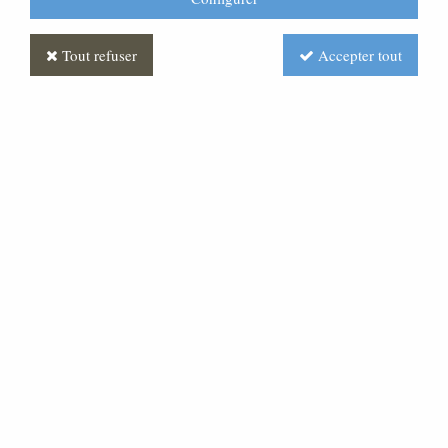
Tout refuser
Accepter tout
Statue Vierge à l'enfant
Décorée
Soyez le premier à donner votre avis !
2460
,
00
€
TTC
Réf. :
ML070546-010
Statue Vierge avec enfant en fibre et décorée.