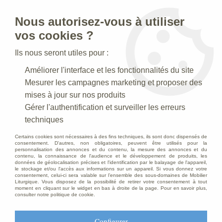
Nous autorisez-vous à utiliser
0
vos cookies ?
Ils nous seront utiles pour :
Accueil
>
Statues religieuses
>
Améliorer l'interface et les fonctionnalités du site
Statues religieuses de la Vierge à l'Enfant
>
Statue Vierge à
l'enfant Décoré
Mesurer les campagnes marketing et proposer des
mises à jour sur nos produits
Gérer l'authentification et surveiller les erreurs
techniques
Certains cookies sont nécessaires à des fins techniques, ils sont donc dispensés de
consentement. D'autres, non obligatoires, peuvent être utilisés pour la
personnalisation des annonces et du contenu, la mesure des annonces et du
contenu, la connaissance de l'audience et le développement de produits, les
données de géolocalisation précises et l'identification par le balayage de l'appareil,
le stockage et/ou l'accès aux informations sur un appareil. Si vous donnez votre
consentement, celui-ci sera valable sur l’ensemble des sous-domaines de Mobilier
Liturgique. Vous disposez de la possibilité de retirer votre consentement à tout
moment en cliquant sur le widget en bas à droite de la page. Pour en savoir plus,
consulter notre politique de cookie.
Configurer