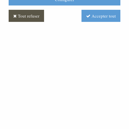
Tout refuser
Accepter tout
Statue Vierge à l'enfant
Décoré
Soyez le premier à donner votre avis !
3550
,
00
€
TTC
Réf. :
ML070549-010
Statue Vierge avec enfant en fibre et décorée.