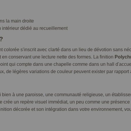
ns la main droite
 intérieur dédié au recueillement
?
ant colorée s'inscrit avec clarté dans un lieu de dévotion sans néc
 en conservant une lecture nette des formes. La finition
Polych
e, point qui compte dans une chapelle comme dans un hall d'accue
ux, de légères variations de couleur peuvent exister par rapport
si bien à une paroisse, une communauté religieuse, un établisse
e crée un repère visuel immédiat, un peu comme une présence sil
nition décorée et son intégration dans votre environnement, vous