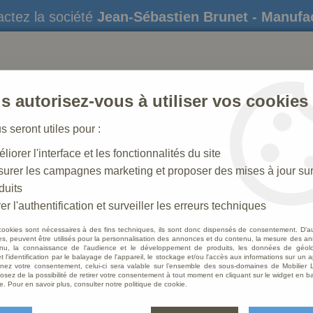
ctez la société
Jean-Sébastien Brunet - Manufa
s autorisez-vous à utiliser vos cookies
us seront utiles pour :
liorer l'interface et les fonctionnalités du site
STATUES
CRÈCHES DE NOËL
AMÉNAGEME
urer les campagnes marketing et proposer des mises à jour su
duits
ge à l'Enfant
>
Statue Vierge à l'Enfant colorée
er l'authentification et surveiller les erreurs techniques
cookies sont nécessaires à des fins techniques, ils sont donc dispensés de consentement. D'a
res, peuvent être utilisés pour la personnalisation des annonces et du contenu, la mesure des a
nu, la connaissance de l'audience et le développement de produits, les données de géoloc
Statue
t l'identification par le balayage de l'appareil, le stockage et/ou l'accès aux informations sur un a
ez votre consentement, celui-ci sera valable sur l’ensemble des sous-domaines de Mobilier L
osez de la possibilité de retirer votre consentement à tout moment en cliquant sur le widget en ba
Soyez le 
e. Pour en savoir plus, consulter notre politique de cookie.