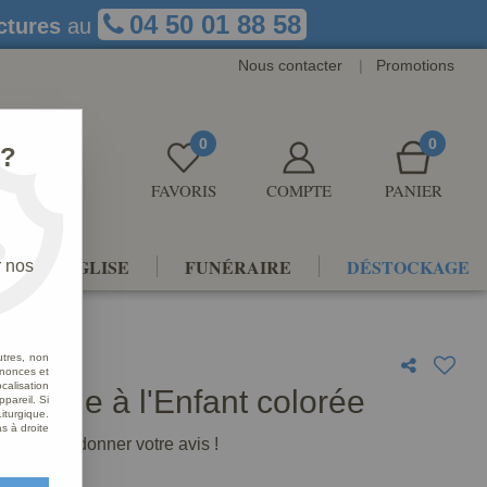
04 50 01 88 58
ctures
au
Nous contacter
|
Promotions
0
0
 ?
FAVORIS
COMPTE
PANIER
NTS D'ÉGLISE
FUNÉRAIRE
DÉSTOCKAGE
r nos
utres, non
nnonces et
alisation
 Vierge à l'Enfant colorée
ppareil. Si
iturgique.
s à droite
premier à donner votre avis !