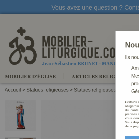
Vous avez une question ? Conta
Nou
Ils no
Amé
MOBILIER D'ÉGLISE
ARTICLES RELIGIEUX
Mes
pro
Accueil
>
Statues religieuses
>
Statues religieuses de la Vier
Gér
Certains 
obligatoi
du conte
précises e
vous donn
Vous disp
de la pag