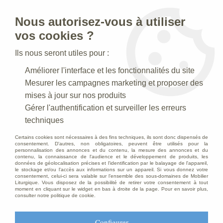
Nous autorisez-vous à utiliser
0
vos cookies ?
Ils nous seront utiles pour :
Accueil
>
Statues religieuses
>
Statues religieuses en bronze
>
Améliorer l'interface et les fonctionnalités du site
Statue Vierge à l'enfant Bronze
Mesurer les campagnes marketing et proposer des
mises à jour sur nos produits
Gérer l'authentification et surveiller les erreurs
techniques
Certains cookies sont nécessaires à des fins techniques, ils sont donc dispensés de
consentement. D'autres, non obligatoires, peuvent être utilisés pour la
personnalisation des annonces et du contenu, la mesure des annonces et du
contenu, la connaissance de l'audience et le développement de produits, les
données de géolocalisation précises et l'identification par le balayage de l'appareil,
le stockage et/ou l'accès aux informations sur un appareil. Si vous donnez votre
consentement, celui-ci sera valable sur l’ensemble des sous-domaines de Mobilier
Liturgique. Vous disposez de la possibilité de retirer votre consentement à tout
moment en cliquant sur le widget en bas à droite de la page. Pour en savoir plus,
consulter notre politique de cookie.
Configurer