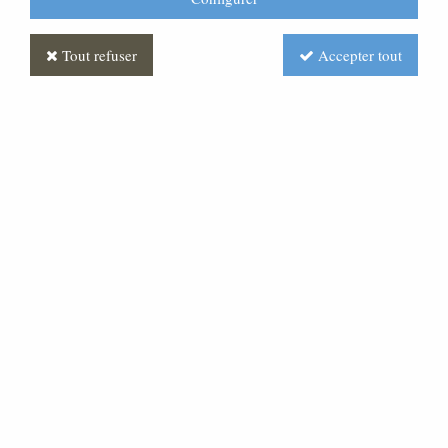
Tout refuser
Accepter tout
Statue Vierge à l'enfant
Bronze
Soyez le premier à donner votre avis !
Prix : Nous consulter
Réf. :
STEX0547-093
Statue Vierge à l'enfant en bronze.