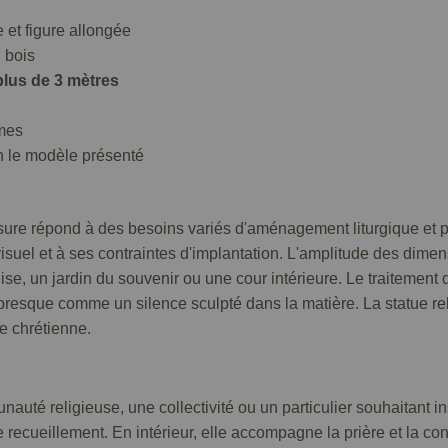
 et figure allongée
 bois
plus de 3 mètres
umes
n le modèle présenté
ure répond à des besoins variés d'aménagement liturgique et pa
 visuel et à ses contraintes d'implantation. L'amplitude des dime
se, un jardin du souvenir ou une cour intérieure. Le traitement 
 presque comme un silence sculpté dans la matière. La statue rel
e chrétienne.
uté religieuse, une collectivité ou un particulier souhaitant i
de recueillement. En intérieur, elle accompagne la prière et la co