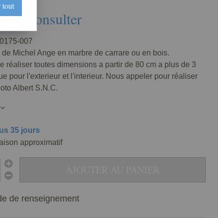
 tout
Nous consulter
0175-007
 de Michel Ange en marbre de carrare ou en bois.
de réaliser toutes dimensions a partir de 80 cm a plus de 3
e pour l'exterieur et l'interieur. Nous appeler pour réaliser
oto Albert S.N.C.
us 35 jours
raison approximatif
AJOUTER AU PANIER
e de renseignement