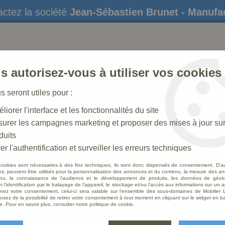
ctez la société
Jean-Sébastien Brunet - Manufa
s autorisez-vous à utiliser vos cookies
us seront utiles pour :
liorer l'interface et les fonctionnalités du site
STATUES
CRÈCHES DE NOËL
AMÉNAGEME
urer les campagnes marketing et proposer des mises à jour su
duits
à
>
Statue Piéta de Michel Ange : statue sur mesure Marbre
er l'authentification et surveiller les erreurs techniques
cookies sont nécessaires à des fins techniques, ils sont donc dispensés de consentement. D'a
res, peuvent être utilisés pour la personnalisation des annonces et du contenu, la mesure des a
nu, la connaissance de l'audience et le développement de produits, les données de géoloc
Statue
t l'identification par le balayage de l'appareil, le stockage et/ou l'accès aux informations sur un a
ez votre consentement, celui-ci sera valable sur l’ensemble des sous-domaines de Mobilier L
sur m
osez de la possibilité de retirer votre consentement à tout moment en cliquant sur le widget en ba
e. Pour en savoir plus, consulter notre politique de cookie.
Soyez le 