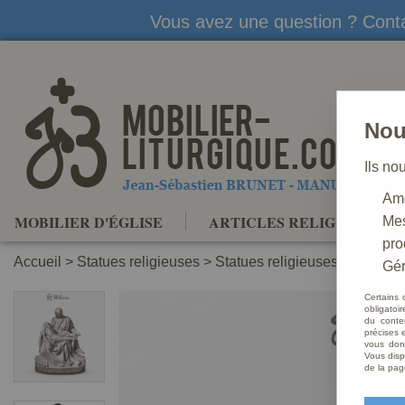
Vous avez une question ? Conta
Nou
Ils no
Amé
MOBILIER D'ÉGLISE
ARTICLES RELIGIEUX
Mes
pro
Accueil
>
Statues religieuses
>
Statues religieuses de la Piet
Gér
Certains 
obligatoi
du conte
précises e
vous donn
Vous disp
de la pag