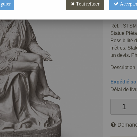
igurer
Tout refuser
Accepter
Prix : 
Réf. :
STSM
Statue Piéta
Possibilité 
mètres. Statu
un devis. Ph
Description
Expédié so
Délai de liv
Demand