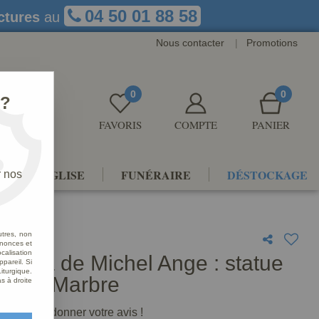
04 50 01 88 58
ctures
au
Nous contacter
|
Promotions
0
0
 ?
FAVORIS
COMPTE
PANIER
NTS D'ÉGLISE
FUNÉRAIRE
DÉSTOCKAGE
r nos
utres, non
nnonces et
alisation
 Piéta de Michel Ange : statue
ppareil. Si
iturgique.
esure Marbre
s à droite
premier à donner votre avis !