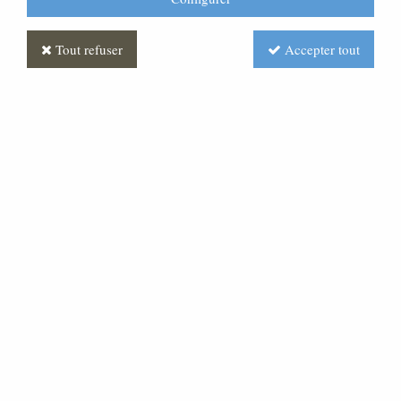
Tout refuser
Accepter tout
Statue La colombe Blanc
Soyez le premier à donner votre avis !
Prix : Nous consulter
Réf. :
STEX0216-004
Cette statue de colombe de 10cm est fabriquée en
poussière de marbre de Carrare à 80 % ce qui permet
une finesse des détails très poussée.