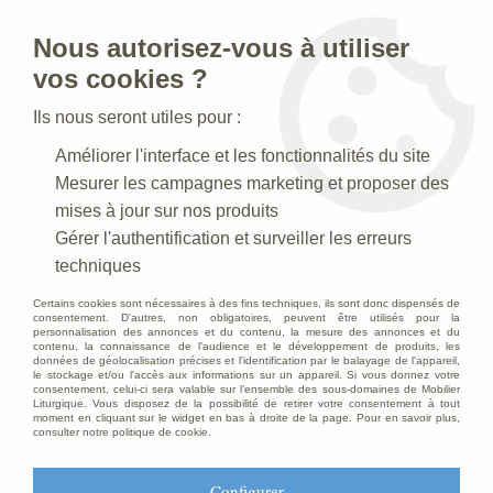
Nous autorisez-vous à utiliser
0
vos cookies ?
Ils nous seront utiles pour :
Accueil
>
Statues religieuses
>
Statues religieuses :divers
>
Améliorer l'interface et les fonctionnalités du site
Statue La colombe Blanc
Mesurer les campagnes marketing et proposer des
mises à jour sur nos produits
Gérer l'authentification et surveiller les erreurs
techniques
Certains cookies sont nécessaires à des fins techniques, ils sont donc dispensés de
consentement. D'autres, non obligatoires, peuvent être utilisés pour la
personnalisation des annonces et du contenu, la mesure des annonces et du
contenu, la connaissance de l'audience et le développement de produits, les
données de géolocalisation précises et l'identification par le balayage de l'appareil,
le stockage et/ou l'accès aux informations sur un appareil. Si vous donnez votre
consentement, celui-ci sera valable sur l’ensemble des sous-domaines de Mobilier
Liturgique. Vous disposez de la possibilité de retirer votre consentement à tout
moment en cliquant sur le widget en bas à droite de la page. Pour en savoir plus,
consulter notre politique de cookie.
Configurer