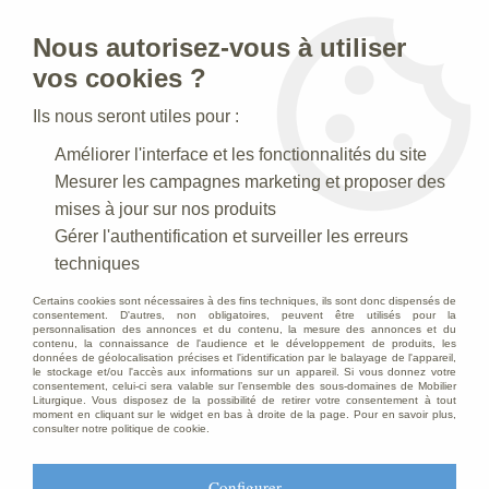
Nous autorisez-vous à utiliser
0
vos cookies ?
Ils nous seront utiles pour :
Accueil
>
Statues religieuses
>
Statues religieuses en bronze
>
Améliorer l'interface et les fonctionnalités du site
Statue Immaculée Conception Bronze
Mesurer les campagnes marketing et proposer des
mises à jour sur nos produits
Gérer l'authentification et surveiller les erreurs
techniques
Certains cookies sont nécessaires à des fins techniques, ils sont donc dispensés de
consentement. D'autres, non obligatoires, peuvent être utilisés pour la
personnalisation des annonces et du contenu, la mesure des annonces et du
contenu, la connaissance de l'audience et le développement de produits, les
données de géolocalisation précises et l'identification par le balayage de l'appareil,
le stockage et/ou l'accès aux informations sur un appareil. Si vous donnez votre
consentement, celui-ci sera valable sur l’ensemble des sous-domaines de Mobilier
Liturgique. Vous disposez de la possibilité de retirer votre consentement à tout
moment en cliquant sur le widget en bas à droite de la page. Pour en savoir plus,
consulter notre politique de cookie.
Configurer