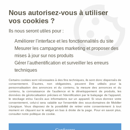
Nous autorisez-vous à utiliser
0
vos cookies ?
Ils nous seront utiles pour :
Accueil
>
Statues religieuses
>
Améliorer l'interface et les fonctionnalités du site
Statues religieuses de style moderne
>
Statue de la Vierge Marie
en céramique
Mesurer les campagnes marketing et proposer des
mises à jour sur nos produits
Gérer l'authentification et surveiller les erreurs
techniques
Certains cookies sont nécessaires à des fins techniques, ils sont donc dispensés de
consentement. D'autres, non obligatoires, peuvent être utilisés pour la
personnalisation des annonces et du contenu, la mesure des annonces et du
contenu, la connaissance de l'audience et le développement de produits, les
données de géolocalisation précises et l'identification par le balayage de l'appareil,
le stockage et/ou l'accès aux informations sur un appareil. Si vous donnez votre
consentement, celui-ci sera valable sur l’ensemble des sous-domaines de Mobilier
Liturgique. Vous disposez de la possibilité de retirer votre consentement à tout
moment en cliquant sur le widget en bas à droite de la page. Pour en savoir plus,
consulter notre politique de cookie.
Configurer