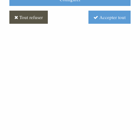
Tout refuser
Accepter tout
Statue de la Vierge Marie en
céramique
Soyez le premier à donner votre avis !
259
,
20
€
TTC
Réf. :
ML030042-006
Statue de la Vierge Marie en céramique aspect pierre.