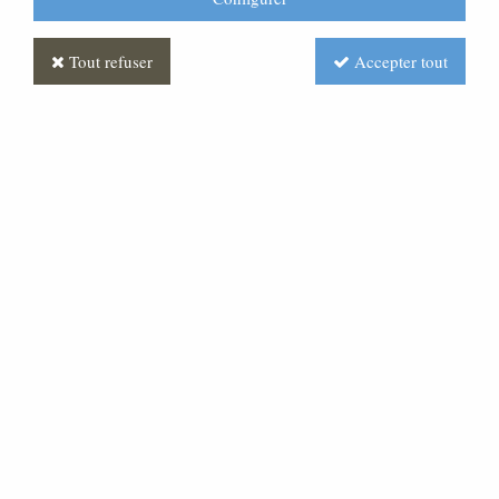
Tout refuser
Accepter tout
Statue de la Vierge à l'Enfant
Colorée
Soyez le premier à donner votre avis !
2495
,
00
€
TTC
Réf. :
ML070547-010
Statue représentant la Vierge avec l'Enfant, en fibre