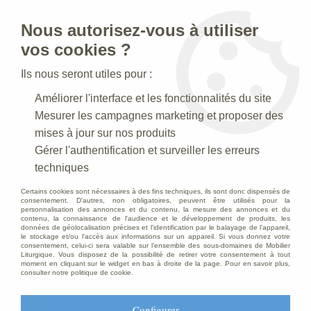
Nous autorisez-vous à utiliser
0
vos cookies ?
Ils nous seront utiles pour :
Accueil
>
Statues religieuses
>
Améliorer l'interface et les fonctionnalités du site
Statues religieuses de la Vierge à l'Enfant
>
Statue de la Vierge à
l'Enfant Colorée
Mesurer les campagnes marketing et proposer des
mises à jour sur nos produits
Gérer l'authentification et surveiller les erreurs
techniques
Certains cookies sont nécessaires à des fins techniques, ils sont donc dispensés de
consentement. D'autres, non obligatoires, peuvent être utilisés pour la
personnalisation des annonces et du contenu, la mesure des annonces et du
contenu, la connaissance de l'audience et le développement de produits, les
données de géolocalisation précises et l'identification par le balayage de l'appareil,
le stockage et/ou l'accès aux informations sur un appareil. Si vous donnez votre
consentement, celui-ci sera valable sur l’ensemble des sous-domaines de Mobilier
Liturgique. Vous disposez de la possibilité de retirer votre consentement à tout
moment en cliquant sur le widget en bas à droite de la page. Pour en savoir plus,
consulter notre politique de cookie.
Configurer