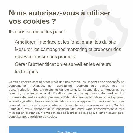
Nous autorisez-vous à utiliser
0
vos cookies ?
Ils nous seront utiles pour :
Accueil
>
Statues religieuses
>
Statues religieuses :divers
>
Améliorer l'interface et les fonctionnalités du site
Statue Colombe Blanc
Mesurer les campagnes marketing et proposer des
mises à jour sur nos produits
Gérer l'authentification et surveiller les erreurs
techniques
Certains cookies sont nécessaires à des fins techniques, ils sont donc dispensés de
consentement. D'autres, non obligatoires, peuvent être utilisés pour la
personnalisation des annonces et du contenu, la mesure des annonces et du
contenu, la connaissance de l'audience et le développement de produits, les
données de géolocalisation précises et l'identification par le balayage de l'appareil,
le stockage et/ou l'accès aux informations sur un appareil. Si vous donnez votre
consentement, celui-ci sera valable sur l’ensemble des sous-domaines de Mobilier
Liturgique. Vous disposez de la possibilité de retirer votre consentement à tout
moment en cliquant sur le widget en bas à droite de la page. Pour en savoir plus,
consulter notre politique de cookie.
Configurer