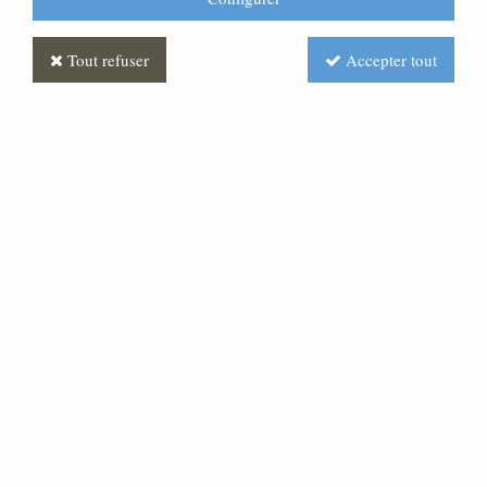
Tout refuser
Accepter tout
Statue Colombe Blanc
Soyez le premier à donner votre avis !
264
,
00
€
TTC
Réf. :
ML070202-004
Cette statue de colombe est fabriquée en poussière de
marbre de Carrare à 80 % ce qui permet une finesse
des détails très poussée.