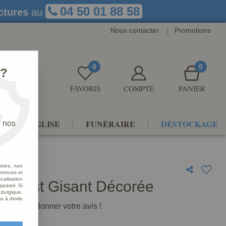
04 50 01 88 58
ctures
au
Nous contacter
|
Promotions
0
0
 ?
FAVORIS
COMPTE
PANIER
NTS D'ÉGLISE
FUNÉRAIRE
DÉSTOCKAGE
r nos
utres, non
nnonces et
alisation
 Christ Gisant Décorée
ppareil. Si
iturgique.
s à droite
premier à donner votre avis !