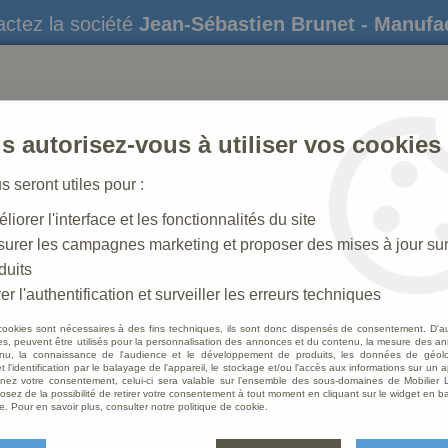
ctez la société
Jean-Sébastien Brunet - Manufa
s autorisez-vous à utiliser vos cookies
us seront utiles pour :
liorer l'interface et les fonctionnalités du site
STATUES
CRÈCHES DE NOËL
AMÉNAGEME
urer les campagnes marketing et proposer des mises à jour su
duits
 en Croix
>
Statue Christ Gisant Décorée
er l'authentification et surveiller les erreurs techniques
cookies sont nécessaires à des fins techniques, ils sont donc dispensés de consentement. D'a
res, peuvent être utilisés pour la personnalisation des annonces et du contenu, la mesure des a
nu, la connaissance de l'audience et le développement de produits, les données de géoloc
Statue
t l'identification par le balayage de l'appareil, le stockage et/ou l'accès aux informations sur un a
ez votre consentement, celui-ci sera valable sur l’ensemble des sous-domaines de Mobilier L
osez de la possibilité de retirer votre consentement à tout moment en cliquant sur le widget en ba
Soyez le 
e. Pour en savoir plus, consulter notre politique de cookie.