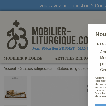
Vous avez une question ? Conta
Nou
Ils no
Amé
MOBILIER D'ÉGLISE
ARTICLES RELIGIEUX
Mes
pro
Accueil
>
Statues religieuses
>
Statues religieuses du Christ
Gér
Certains 
obligatoi
du conte
précises e
vous donn
Vous disp
de la pag