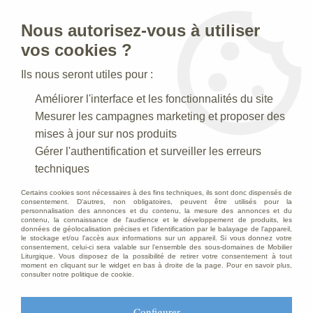
Nous autorisez-vous à utiliser
0
vos cookies ?
Ils nous seront utiles pour :
Accueil
>
Statues religieuses
>
Améliorer l'interface et les fonctionnalités du site
Statues religieuses du Christ en Croix
>
Statue Christ en croix en
bois, décor antique
Mesurer les campagnes marketing et proposer des
mises à jour sur nos produits
Gérer l'authentification et surveiller les erreurs
techniques
Certains cookies sont nécessaires à des fins techniques, ils sont donc dispensés de
consentement. D'autres, non obligatoires, peuvent être utilisés pour la
personnalisation des annonces et du contenu, la mesure des annonces et du
contenu, la connaissance de l'audience et le développement de produits, les
données de géolocalisation précises et l'identification par le balayage de l'appareil,
le stockage et/ou l'accès aux informations sur un appareil. Si vous donnez votre
consentement, celui-ci sera valable sur l’ensemble des sous-domaines de Mobilier
Liturgique. Vous disposez de la possibilité de retirer votre consentement à tout
moment en cliquant sur le widget en bas à droite de la page. Pour en savoir plus,
consulter notre politique de cookie.
Configurer