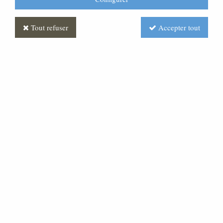
Tout refuser
Accepter tout
Statue Christ en croix en
bois, décor antique
Soyez le premier à donner votre avis !
385
,
28
€
TTC
À partir de
Réf. :
ML020014-114
Cette statue du Christ en croix est en bois, finition décor