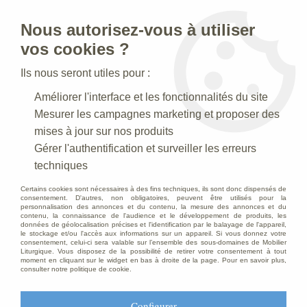
Nous autorisez-vous à utiliser
0
vos cookies ?
Ils nous seront utiles pour :
Accueil
>
Statues religieuses
>
Améliorer l'interface et les fonctionnalités du site
Statues religieuses du Christ en Croix
>
Statue Christ en croix
Decore
Mesurer les campagnes marketing et proposer des
mises à jour sur nos produits
Gérer l'authentification et surveiller les erreurs
techniques
Certains cookies sont nécessaires à des fins techniques, ils sont donc dispensés de
consentement. D'autres, non obligatoires, peuvent être utilisés pour la
personnalisation des annonces et du contenu, la mesure des annonces et du
contenu, la connaissance de l'audience et le développement de produits, les
données de géolocalisation précises et l'identification par le balayage de l'appareil,
le stockage et/ou l'accès aux informations sur un appareil. Si vous donnez votre
consentement, celui-ci sera valable sur l’ensemble des sous-domaines de Mobilier
Liturgique. Vous disposez de la possibilité de retirer votre consentement à tout
moment en cliquant sur le widget en bas à droite de la page. Pour en savoir plus,
consulter notre politique de cookie.
Configurer