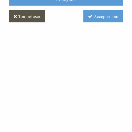
Tout refuser
Accepter tout
Statue Christ en croix Decore
Soyez le premier à donner votre avis !
2634
,
38
€
TTC
Réf. :
ML020035-010
Cette statue du Christ en croix est en bois, finition
décorée. Cette statue mesure 60 cm de hauteur et la