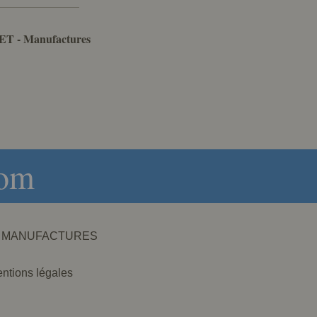
ET - Manufactures
com
NET - MANUFACTURES
ntions légales