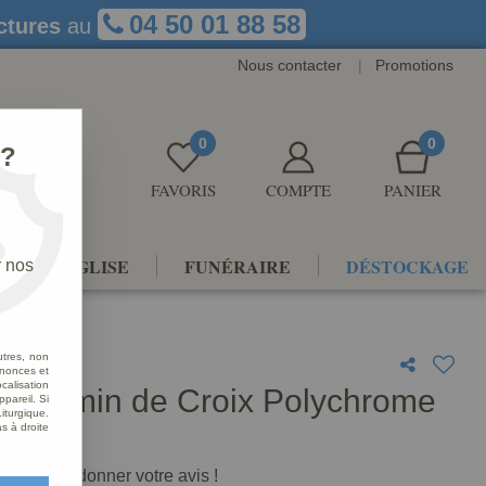
04 50 01 88 58
ctures
au
Nous contacter
|
Promotions
0
0
 ?
FAVORIS
COMPTE
PANIER
NTS D'ÉGLISE
FUNÉRAIRE
DÉSTOCKAGE
r nos
utres, non
nnonces et
alisation
e Chemin de Croix Polychrome
ppareil. Si
iturgique.
ue
s à droite
premier à donner votre avis !