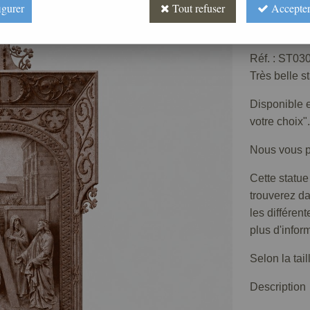
igurer
Tout refuser
Accepter
Prix : 
Réf. :
ST030
Très belle s
Disponible e
votre choix".
Nous vous pr
Cette statue
trouverez d
les différen
plus d'infor
Selon la tai
Description