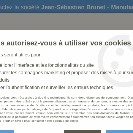
ctez la société
Jean-Sébastien Brunet - Manufa
s autorisez-vous à utiliser vos cookies
us seront utiles pour :
liorer l'interface et les fonctionnalités du site
STATUES
CRÈCHES DE NOËL
AMÉNAGEME
urer les campagnes marketing et proposer des mises à jour su
duits
hemin de Croix Polychrome Antique
er l'authentification et surveiller les erreurs techniques
cookies sont nécessaires à des fins techniques, ils sont donc dispensés de consentement. D'a
res, peuvent être utilisés pour la personnalisation des annonces et du contenu, la mesure des a
nu, la connaissance de l'audience et le développement de produits, les données de géoloc
Statu
t l'identification par le balayage de l'appareil, le stockage et/ou l'accès aux informations sur un a
ez votre consentement, celui-ci sera valable sur l’ensemble des sous-domaines de Mobilier L
Antiq
osez de la possibilité de retirer votre consentement à tout moment en cliquant sur le widget en ba
e. Pour en savoir plus, consulter notre politique de cookie.
Soyez le 