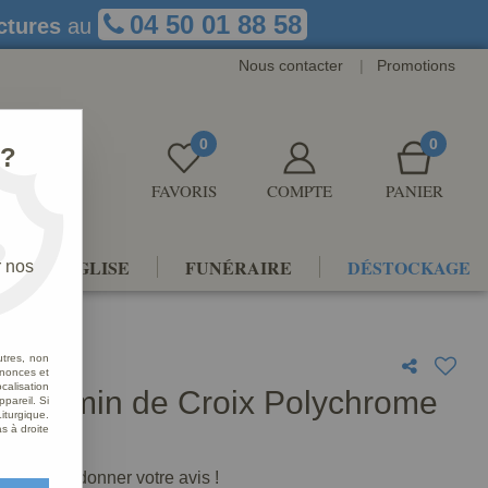
04 50 01 88 58
ctures
au
Nous contacter
|
Promotions
0
0
 ?
FAVORIS
COMPTE
PANIER
NTS D'ÉGLISE
FUNÉRAIRE
DÉSTOCKAGE
r nos
utres, non
nnonces et
alisation
e Chemin de Croix Polychrome
ppareil. Si
iturgique.
ue
s à droite
premier à donner votre avis !