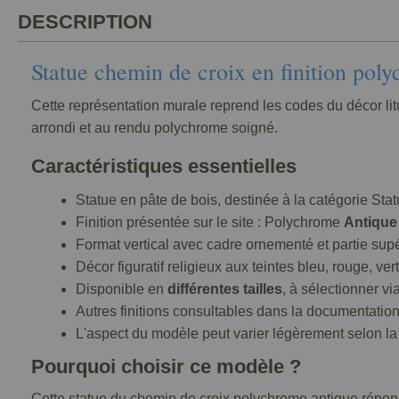
DESCRIPTION
Statue chemin de croix en finition pol
Cette représentation murale reprend les codes du décor li
arrondi et au rendu polychrome soigné.
Caractéristiques essentielles
Statue en pâte de bois, destinée à la catégorie St
Finition présentée sur le site : Polychrome
Antique
Format vertical avec cadre ornementé et partie sup
Décor figuratif religieux aux teintes bleu, rouge, ver
Disponible en
différentes tailles
, à sélectionner vi
Autres finitions consultables dans la documentatio
L'aspect du modèle peut varier légèrement selon l
Pourquoi choisir ce modèle ?
Cette statue du chemin de croix polychrome antique répond