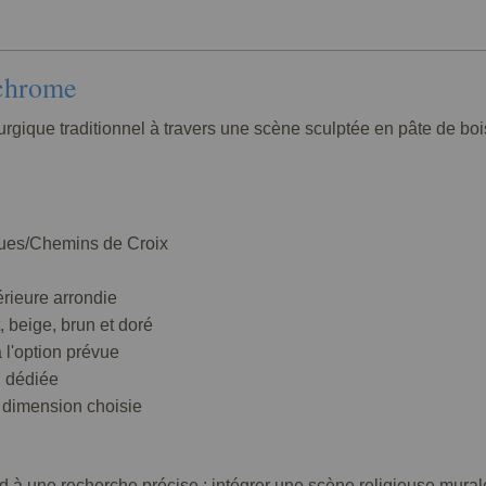
ychrome
turgique traditionnel à travers une scène sculptée en pâte de b
atues/Chemins de Croix
érieure arrondie
t, beige, brun et doré
a l'option prévue
n dédiée
a dimension choisie
 à une recherche précise : intégrer une scène religieuse mural