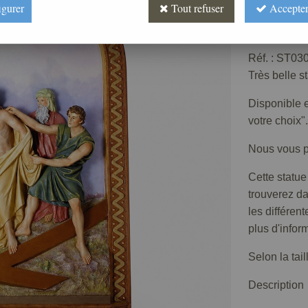
igurer
Tout refuser
Accepter
Prix : 
Réf. :
ST030
Très belle s
Disponible e
votre choix".
Nous vous pr
Cette statue
trouverez d
les différen
plus d'infor
Selon la tai
Description