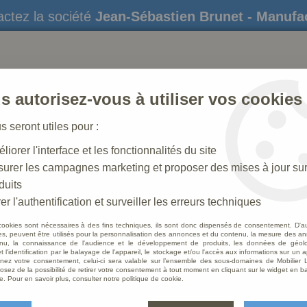
ctez la société
Jean-Sébastien Brunet - Manufa
s autorisez-vous à utiliser vos cookies
us seront utiles pour :
liorer l'interface et les fonctionnalités du site
STATUES
CRÈCHES DE NOËL
AMÉNAGEME
urer les campagnes marketing et proposer des mises à jour su
duits
hemin de Croix Polychrome Antique
er l'authentification et surveiller les erreurs techniques
cookies sont nécessaires à des fins techniques, ils sont donc dispensés de consentement. D'a
res, peuvent être utilisés pour la personnalisation des annonces et du contenu, la mesure des a
nu, la connaissance de l'audience et le développement de produits, les données de géoloc
Statu
t l'identification par le balayage de l'appareil, le stockage et/ou l'accès aux informations sur un a
ez votre consentement, celui-ci sera valable sur l’ensemble des sous-domaines de Mobilier L
Antiq
osez de la possibilité de retirer votre consentement à tout moment en cliquant sur le widget en ba
e. Pour en savoir plus, consulter notre politique de cookie.
Soyez le 