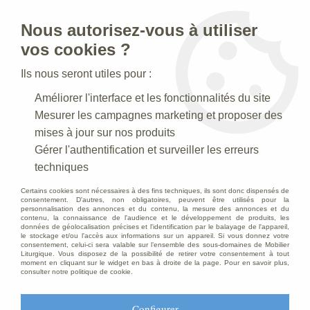
Nous autorisez-vous à utiliser
0
vos cookies ?
Ils nous seront utiles pour :
Accueil
>
Statues religieuses
>
Chemins de Croix
>
Statue
Améliorer l'interface et les fonctionnalités du site
Chemin de Croix Polychrome Antique
Mesurer les campagnes marketing et proposer des
mises à jour sur nos produits
Gérer l'authentification et surveiller les erreurs
techniques
Certains cookies sont nécessaires à des fins techniques, ils sont donc dispensés de
consentement. D'autres, non obligatoires, peuvent être utilisés pour la
personnalisation des annonces et du contenu, la mesure des annonces et du
contenu, la connaissance de l'audience et le développement de produits, les
données de géolocalisation précises et l'identification par le balayage de l'appareil,
le stockage et/ou l'accès aux informations sur un appareil. Si vous donnez votre
consentement, celui-ci sera valable sur l’ensemble des sous-domaines de Mobilier
Liturgique. Vous disposez de la possibilité de retirer votre consentement à tout
moment en cliquant sur le widget en bas à droite de la page. Pour en savoir plus,
consulter notre politique de cookie.
Configurer