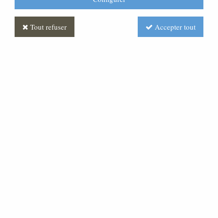
Tout refuser
Accepter tout
Statue Chemin de Croix
Polychrome Antique
Soyez le premier à donner votre avis !
Prix : Nous consulter
Réf. :
ST030519-002
Très belle statue en pâte bois.