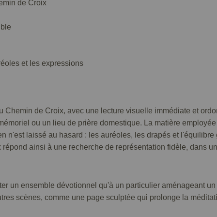
emin de Croix
ible
réoles et les expressions
Chemin de Croix, avec une lecture visuelle immédiate et ordonné
mémoriel ou un lieu de prière domestique. La matière employée o
 rien n'est laissé au hasard : les auréoles, les drapés et l'équi
x répond ainsi à une recherche de représentation fidèle, dans u
ter un ensemble dévotionnel qu'à un particulier aménageant un o
autres scènes, comme une page sculptée qui prolonge la méditat