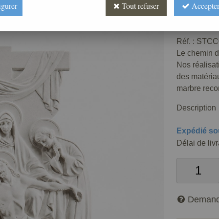
igurer
Tout refuser
Accepter
Prix : 
Réf. :
STCC
Le chemin d
Nos réalisat
des matériau
marbre recon
Description
Expédié so
Délai de liv
Demand