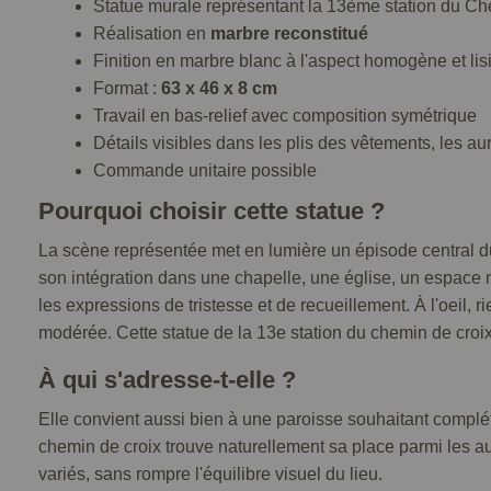
Statue murale représentant la 13ème station du Ch
Réalisation en
marbre reconstitué
Finition en marbre blanc à l'aspect homogène et lis
Format :
63 x 46 x 8 cm
Travail en bas-relief avec composition symétrique
Détails visibles dans les plis des vêtements, les au
Commande unitaire possible
Pourquoi choisir cette statue ?
La scène représentée met en lumière un épisode central du 
son intégration dans une chapelle, une église, un espace 
les expressions de tristesse et de recueillement. À l'oeil,
modérée. Cette statue de la 13e station du chemin de croi
À qui s'adresse-t-elle ?
Elle convient aussi bien à une paroisse souhaitant complé
chemin de croix trouve naturellement sa place parmi les 
variés, sans rompre l'équilibre visuel du lieu.