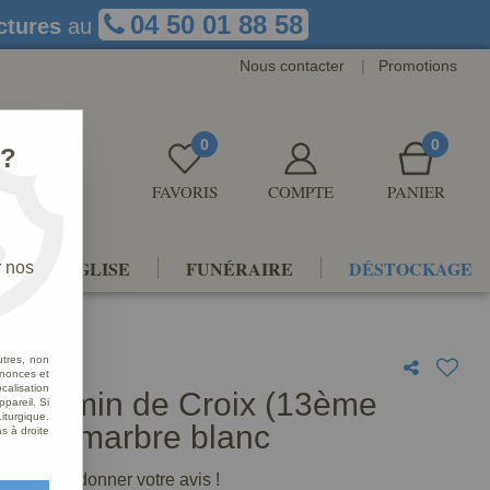
04 50 01 88 58
ctures
au
Nous contacter
|
Promotions
0
0
 ?
FAVORIS
COMPTE
PANIER
NTS D'ÉGLISE
FUNÉRAIRE
DÉSTOCKAGE
r nos
utres, non
nnonces et
alisation
e Chemin de Croix (13ème
ppareil. Si
iturgique.
n), en marbre blanc
s à droite
premier à donner votre avis !