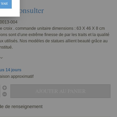
 tout
Nous consulter
0013-004
e croix . commande unitaire dimensions : 63 X 46 X 8 cm
ions sont d'une extrême finesse de par les traits et la qualité
x utilisés. Nos modèles de statues allient beauté grâce au
stitué.
us 14 jours
raison approximatif
AJOUTER AU PANIER
e de renseignement