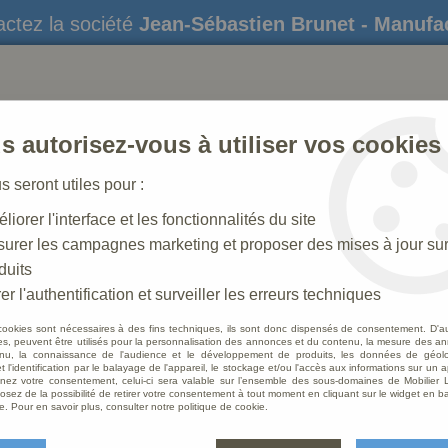
ctez la société
Jean-Sébastien Brunet - Manufa
s autorisez-vous à utiliser vos cookies
us seront utiles pour :
liorer l'interface et les fonctionnalités du site
STATUES
CRÈCHES DE NOËL
AMÉNAGEME
urer les campagnes marketing et proposer des mises à jour su
duits
hemin de Croix (13ème station), en marbre blanc
er l'authentification et surveiller les erreurs techniques
cookies sont nécessaires à des fins techniques, ils sont donc dispensés de consentement. D'a
res, peuvent être utilisés pour la personnalisation des annonces et du contenu, la mesure des a
nu, la connaissance de l'audience et le développement de produits, les données de géoloc
Statu
t l'identification par le balayage de l'appareil, le stockage et/ou l'accès aux informations sur un a
ez votre consentement, celui-ci sera valable sur l’ensemble des sous-domaines de Mobilier L
statio
osez de la possibilité de retirer votre consentement à tout moment en cliquant sur le widget en ba
e. Pour en savoir plus, consulter notre politique de cookie.
Soyez le 