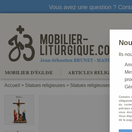
Vous avez une question ? Conta
Nou
Ils no
Amé
MOBILIER D'ÉGLISE
ARTICLES RELIGIEUX
Mes
pro
Accueil
>
Statues religieuses
>
Statues religieuses du Christ
Gér
Certains 
obligatoi
du conte
précises e
vous donn
Vous disp
de la pag