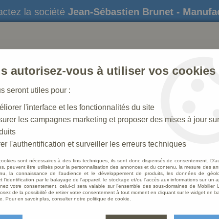
ctez la société
Jean-Sébastien Brunet - Manufa
s autorisez-vous à utiliser vos cookies
us seront utiles pour :
liorer l'interface et les fonctionnalités du site
STATUES
CRÈCHES DE NOËL
AMÉNAGEME
urer les campagnes marketing et proposer des mises à jour su
duits
 en Croix
>
Statue Calvaire Polychrome Antique
er l'authentification et surveiller les erreurs techniques
cookies sont nécessaires à des fins techniques, ils sont donc dispensés de consentement. D'a
res, peuvent être utilisés pour la personnalisation des annonces et du contenu, la mesure des a
nu, la connaissance de l'audience et le développement de produits, les données de géoloc
Statue
t l'identification par le balayage de l'appareil, le stockage et/ou l'accès aux informations sur un a
ez votre consentement, celui-ci sera valable sur l’ensemble des sous-domaines de Mobilier L
osez de la possibilité de retirer votre consentement à tout moment en cliquant sur le widget en ba
Soyez le 
e. Pour en savoir plus, consulter notre politique de cookie.