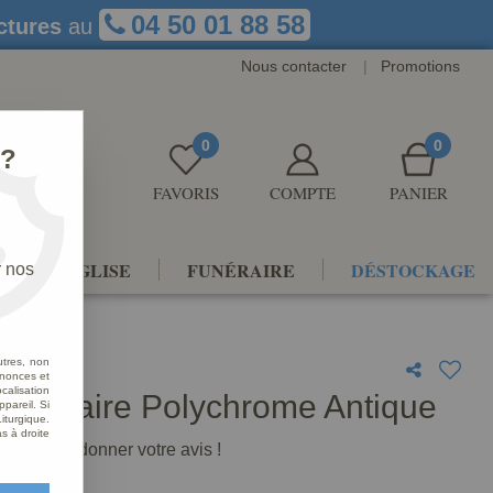
04 50 01 88 58
ctures
au
Nous contacter
|
Promotions
0
0
 ?
FAVORIS
COMPTE
PANIER
NTS D'ÉGLISE
FUNÉRAIRE
DÉSTOCKAGE
r nos
utres, non
nnonces et
alisation
 Calvaire Polychrome Antique
ppareil. Si
iturgique.
s à droite
premier à donner votre avis !