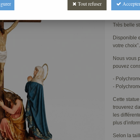
Prix : 
igurer
Tout refuser
Accepter
Réf. :
ST030
Très belle s
Disponible e
votre choix".
Nous vous pr
pouvez consu
- Polychrom
- Polychrome
Cette statue
trouverez d
les différen
plus d'infor
Selon la tai