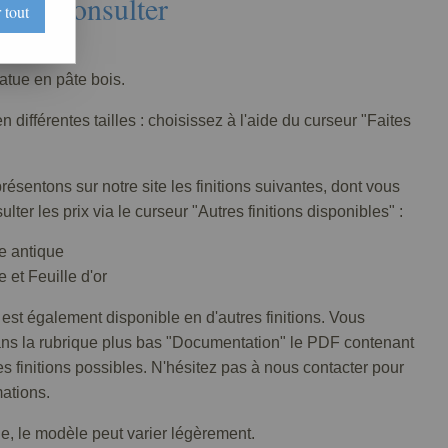
Nous consulter
 tout
129-002
tatue en pâte bois.
n différentes tailles : choisissez à l'aide du curseur "Faites
ésentons sur notre site les finitions suivantes, dont vous
lter les prix via le curseur "Autres finitions disponibles" :
e antique
 et Feuille d'or
 est également disponible en d'autres finitions. Vous
ans la rubrique plus bas "Documentation" le PDF contenant
tes finitions possibles. N'hésitez pas à nous contacter pour
mations.
lle, le modèle peut varier légèrement.