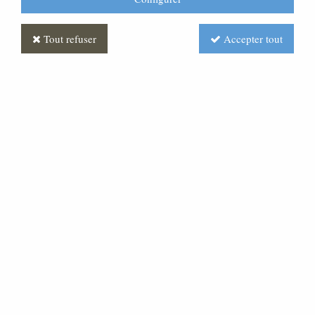
Tout refuser
Accepter tout
Statue Ange Polychrome
Soyez le premier à donner votre avis !
894
,
98
€
TTC
Réf. :
STOR0180-003
Statue Ange
Expédié sous 25 jours