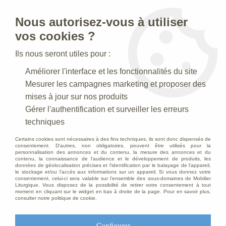
Nous autorisez-vous à utiliser
0
vos cookies ?
Ils nous seront utiles pour :
Accueil
>
Statues religieuses
>
Bas-reliefs
>
Statue Ange
Améliorer l'interface et les fonctionnalités du site
Polychrome
Mesurer les campagnes marketing et proposer des
mises à jour sur nos produits
Gérer l'authentification et surveiller les erreurs
techniques
Certains cookies sont nécessaires à des fins techniques, ils sont donc dispensés de
consentement. D'autres, non obligatoires, peuvent être utilisés pour la
personnalisation des annonces et du contenu, la mesure des annonces et du
contenu, la connaissance de l'audience et le développement de produits, les
données de géolocalisation précises et l'identification par le balayage de l'appareil,
le stockage et/ou l'accès aux informations sur un appareil. Si vous donnez votre
consentement, celui-ci sera valable sur l’ensemble des sous-domaines de Mobilier
Liturgique. Vous disposez de la possibilité de retirer votre consentement à tout
moment en cliquant sur le widget en bas à droite de la page. Pour en savoir plus,
consulter notre politique de cookie.
Configurer