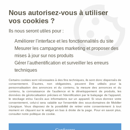
Nous autorisez-vous à utiliser
0
vos cookies ?
Ils nous seront utiles pour :
Accueil
>
Statues religieuses
>
Statues religieuses d' Anges
>
Améliorer l'interface et les fonctionnalités du site
Statue Ange de la Garde Polychrome
Mesurer les campagnes marketing et proposer des
mises à jour sur nos produits
Gérer l'authentification et surveiller les erreurs
techniques
Certains cookies sont nécessaires à des fins techniques, ils sont donc dispensés de
consentement. D'autres, non obligatoires, peuvent être utilisés pour la
personnalisation des annonces et du contenu, la mesure des annonces et du
contenu, la connaissance de l'audience et le développement de produits, les
données de géolocalisation précises et l'identification par le balayage de l'appareil,
le stockage et/ou l'accès aux informations sur un appareil. Si vous donnez votre
consentement, celui-ci sera valable sur l’ensemble des sous-domaines de Mobilier
Liturgique. Vous disposez de la possibilité de retirer votre consentement à tout
moment en cliquant sur le widget en bas à droite de la page. Pour en savoir plus,
consulter notre politique de cookie.
Configurer