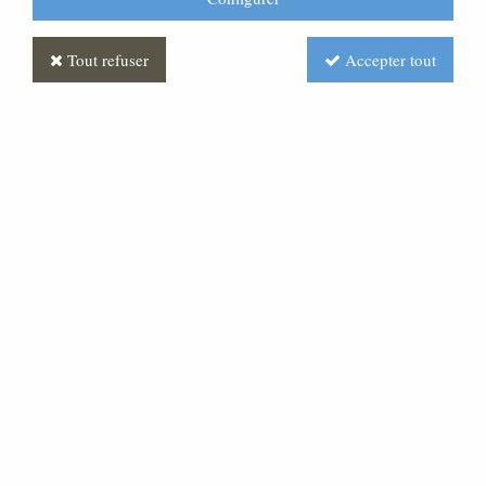
Tout refuser
Accepter tout
Statue Ange de la Garde
Polychrome
Soyez le premier à donner votre avis !
Prix : Nous consulter
Réf. :
ST030082-001
Très belle statue en pâte bois.