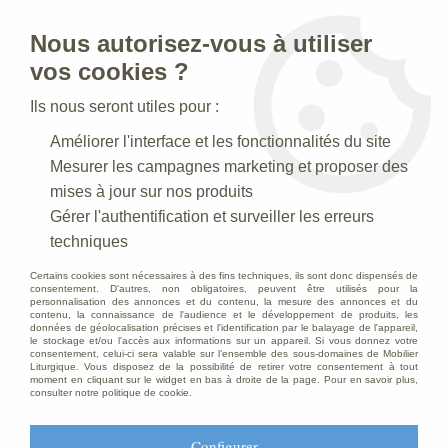
Nous autorisez-vous à utiliser
0
vos cookies ?
Ils nous seront utiles pour :
Accueil
>
Creches de Noel
>
Crèches Taille 030-35 cm
>
Améliorer l'interface et les fonctionnalités du site
Crèche N° 39 _ 30 CM
>
Soldat romain Antique
Mesurer les campagnes marketing et proposer des
mises à jour sur nos produits
Gérer l'authentification et surveiller les erreurs
techniques
Certains cookies sont nécessaires à des fins techniques, ils sont donc dispensés de
consentement. D'autres, non obligatoires, peuvent être utilisés pour la
personnalisation des annonces et du contenu, la mesure des annonces et du
contenu, la connaissance de l'audience et le développement de produits, les
données de géolocalisation précises et l'identification par le balayage de l'appareil,
le stockage et/ou l'accès aux informations sur un appareil. Si vous donnez votre
consentement, celui-ci sera valable sur l’ensemble des sous-domaines de Mobilier
Liturgique. Vous disposez de la possibilité de retirer votre consentement à tout
moment en cliquant sur le widget en bas à droite de la page. Pour en savoir plus,
consulter notre politique de cookie.
Configurer