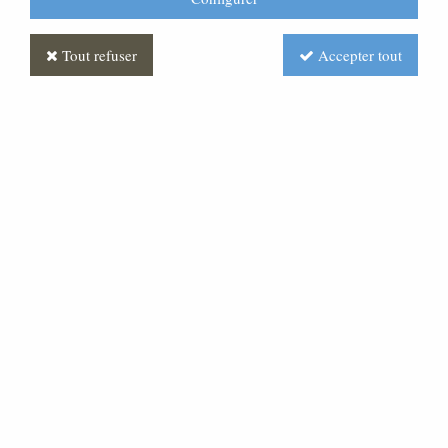
Tout refuser
Accepter tout
Soldat romain Antique
Soyez le premier à donner votre avis !
Prix : Nous consulter
Réf. :
CR390177-005
Très belle statue en pâte bois, pour une crèche de 30
cm de hauteur.