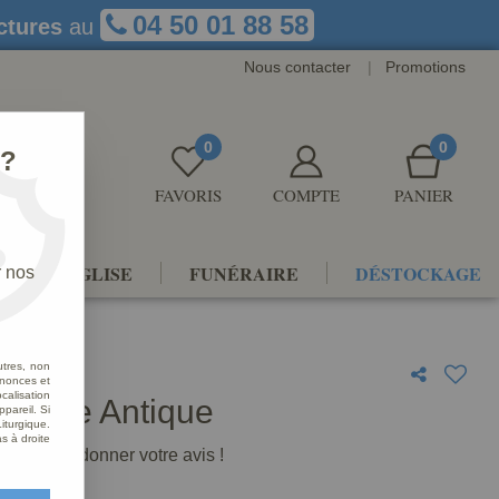
04 50 01 88 58
ctures
au
Nous contacter
|
Promotions
0
0
 ?
FAVORIS
COMPTE
PANIER
NTS D'ÉGLISE
FUNÉRAIRE
DÉSTOCKAGE
r nos
utres, non
nnonces et
alisation
 Marie Antique
ppareil. Si
iturgique.
s à droite
premier à donner votre avis !