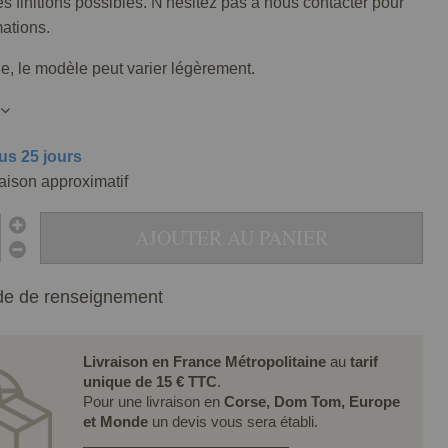
tes finitions possibles. N'hésitez pas à nous contacter pour
mations.
lle, le modèle peut varier légèrement.
us 25 jours
raison approximatif
AJOUTER AU PANIER
e de renseignement
Livraison en France Métropolitaine
au
tarif
unique de 15 € TTC
.
Pour une livraison en
Corse, Dom Tom, Europe
et Monde
un devis vous sera établi.