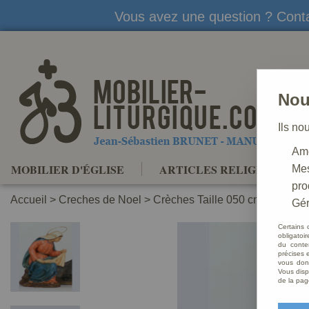
Vous avez une question ? Conta
Nou
Ils no
Amé
MOBILIER D'ÉGLISE
ARTICLES RELIGIEUX
Mes
pro
Accueil
>
Creches de Noel
>
Crèches Taille 050 cm
>
Crèche
Gér
Certains 
obligatoi
du conte
précises e
vous donn
Vous disp
de la pag