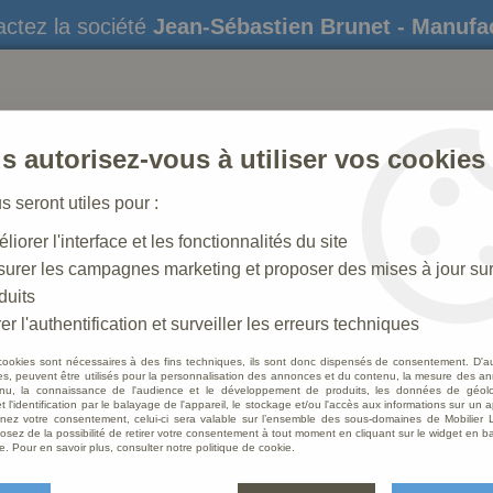
ctez la société
Jean-Sébastien Brunet - Manufa
s autorisez-vous à utiliser vos cookies
us seront utiles pour :
liorer l'interface et les fonctionnalités du site
STATUES
CRÈCHES DE NOËL
AMÉNAGEME
urer les campagnes marketing et proposer des mises à jour su
duits
 N° 41_50 CM
>
Sainte Marie Antique
er l'authentification et surveiller les erreurs techniques
cookies sont nécessaires à des fins techniques, ils sont donc dispensés de consentement. D'a
res, peuvent être utilisés pour la personnalisation des annonces et du contenu, la mesure des a
nu, la connaissance de l'audience et le développement de produits, les données de géoloc
Sainte
t l'identification par le balayage de l'appareil, le stockage et/ou l'accès aux informations sur un a
ez votre consentement, celui-ci sera valable sur l’ensemble des sous-domaines de Mobilier L
osez de la possibilité de retirer votre consentement à tout moment en cliquant sur le widget en ba
Soyez le 
e. Pour en savoir plus, consulter notre politique de cookie.