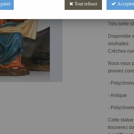
Prix : 
igurer
Tout refuser
Accepter
Réf. :
CR410
Très belle s
Disponible e
souhaitez.
Crèches numé
Nous vous pr
pouvez consu
- Polychrom
- Antique
- Polychrome
Cette statue
trouverez d