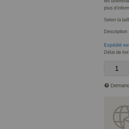
les différen
plus d'infor
Selon la tai
Description
Expédié so
Délai de liv
Demand