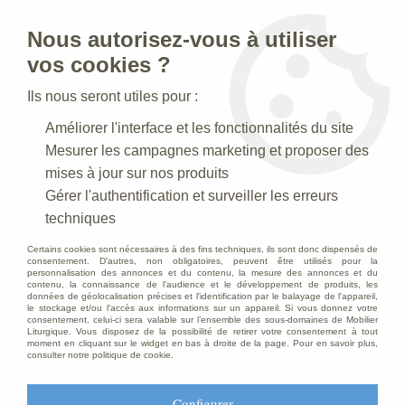
Nous autorisez-vous à utiliser
0
vos cookies ?
Ils nous seront utiles pour :
Accueil
>
Creches de Noel
>
Crèches Taille 030-35 cm
>
Améliorer l'interface et les fonctionnalités du site
Crèche N° 39 _ 30 CM
>
Sainte Marie Antique
Mesurer les campagnes marketing et proposer des
mises à jour sur nos produits
Gérer l'authentification et surveiller les erreurs
techniques
Certains cookies sont nécessaires à des fins techniques, ils sont donc dispensés de
consentement. D'autres, non obligatoires, peuvent être utilisés pour la
personnalisation des annonces et du contenu, la mesure des annonces et du
contenu, la connaissance de l'audience et le développement de produits, les
données de géolocalisation précises et l'identification par le balayage de l'appareil,
le stockage et/ou l'accès aux informations sur un appareil. Si vous donnez votre
consentement, celui-ci sera valable sur l’ensemble des sous-domaines de Mobilier
Liturgique. Vous disposez de la possibilité de retirer votre consentement à tout
moment en cliquant sur le widget en bas à droite de la page. Pour en savoir plus,
consulter notre politique de cookie.
Configurer