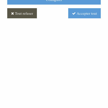
Tout refuser
Accepter tout
Sainte Marie Antique
Soyez le premier à donner votre avis !
Prix : Nous consulter
Réf. :
CR390003-005
Très belle statue en pâte bois, pour une crèche de 30
cm, également disponible séparément.