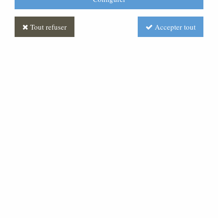
Tout refuser
Accepter tout
Saint Joseph Polychrome
Soyez le premier à donner votre avis !
215
,
00
€
TTC
Réf. :
STCR0022-003
statue de st Joseph :hauteur 27 cm x largeur 14 cm x
profondeur 16 cm Personnage peint à la main.