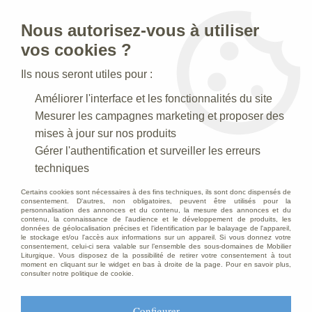
Nous autorisez-vous à utiliser
0
vos cookies ?
Ils nous seront utiles pour :
Accueil
>
Creches de Noel
>
Crèche paysanne
>
Saint Joseph
Améliorer l'interface et les fonctionnalités du site
Polychrome
Mesurer les campagnes marketing et proposer des
mises à jour sur nos produits
Gérer l'authentification et surveiller les erreurs
techniques
Certains cookies sont nécessaires à des fins techniques, ils sont donc dispensés de
consentement. D'autres, non obligatoires, peuvent être utilisés pour la
personnalisation des annonces et du contenu, la mesure des annonces et du
contenu, la connaissance de l'audience et le développement de produits, les
données de géolocalisation précises et l'identification par le balayage de l'appareil,
le stockage et/ou l'accès aux informations sur un appareil. Si vous donnez votre
consentement, celui-ci sera valable sur l’ensemble des sous-domaines de Mobilier
Liturgique. Vous disposez de la possibilité de retirer votre consentement à tout
moment en cliquant sur le widget en bas à droite de la page. Pour en savoir plus,
consulter notre politique de cookie.
Configurer