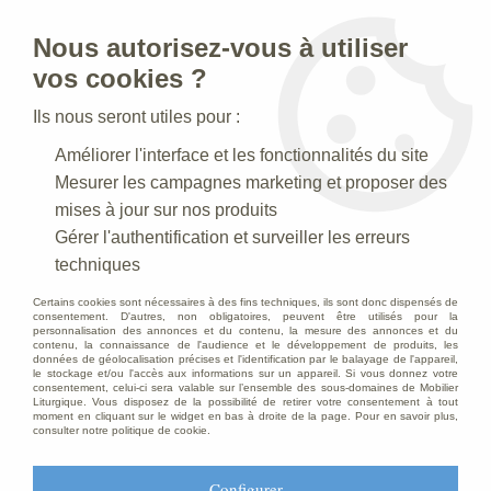
Nous autorisez-vous à utiliser
0
vos cookies ?
Ils nous seront utiles pour :
Accueil
>
Creches de Noel
>
Crèches Taille 060-65 cm
>
Améliorer l'interface et les fonctionnalités du site
Crèche N° 42_60 CM
>
Saint Joseph Antique
Mesurer les campagnes marketing et proposer des
mises à jour sur nos produits
Gérer l'authentification et surveiller les erreurs
techniques
Certains cookies sont nécessaires à des fins techniques, ils sont donc dispensés de
consentement. D'autres, non obligatoires, peuvent être utilisés pour la
personnalisation des annonces et du contenu, la mesure des annonces et du
contenu, la connaissance de l'audience et le développement de produits, les
données de géolocalisation précises et l'identification par le balayage de l'appareil,
le stockage et/ou l'accès aux informations sur un appareil. Si vous donnez votre
consentement, celui-ci sera valable sur l’ensemble des sous-domaines de Mobilier
Liturgique. Vous disposez de la possibilité de retirer votre consentement à tout
moment en cliquant sur le widget en bas à droite de la page. Pour en savoir plus,
consulter notre politique de cookie.
Configurer