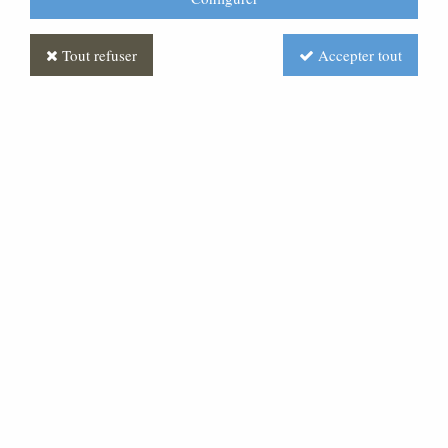
Tout refuser
Accepter tout
Saint Joseph Antique
Soyez le premier à donner votre avis !
Prix : Nous consulter
Réf. :
CR420004-005
Très belle statue en pâte bois, pour une crèche de 60
cm de hauteur.