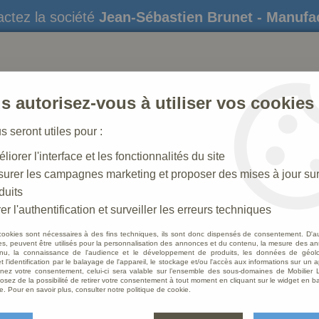
ctez la société
Jean-Sébastien Brunet - Manufa
s autorisez-vous à utiliser vos cookies
us seront utiles pour :
liorer l'interface et les fonctionnalités du site
STATUES
CRÈCHES DE NOËL
AMÉNAGEME
urer les campagnes marketing et proposer des mises à jour su
duits
 N° 52_180 CM Articulée
>
Roi Mage Decore
er l'authentification et surveiller les erreurs techniques
cookies sont nécessaires à des fins techniques, ils sont donc dispensés de consentement. D'a
res, peuvent être utilisés pour la personnalisation des annonces et du contenu, la mesure des a
nu, la connaissance de l'audience et le développement de produits, les données de géoloc
Roi M
t l'identification par le balayage de l'appareil, le stockage et/ou l'accès aux informations sur un a
ez votre consentement, celui-ci sera valable sur l’ensemble des sous-domaines de Mobilier L
osez de la possibilité de retirer votre consentement à tout moment en cliquant sur le widget en ba
Soyez le 
e. Pour en savoir plus, consulter notre politique de cookie.