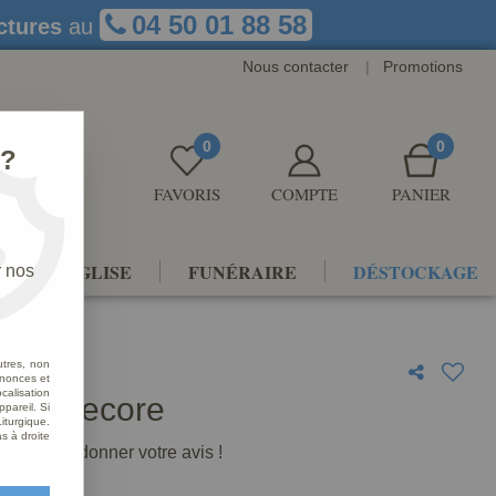
04 50 01 88 58
ctures
au
Nous contacter
|
Promotions
0
0
 ?
FAVORIS
COMPTE
PANIER
NTS D'ÉGLISE
FUNÉRAIRE
DÉSTOCKAGE
r nos
utres, non
nnonces et
alisation
age Decore
ppareil. Si
iturgique.
s à droite
premier à donner votre avis !