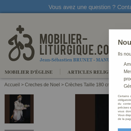
Vous avez une question ? Conta
Nou
Ils no
Amé
MOBILIER D'ÉGLISE
ARTICLES RELIGIEUX
Mes
pro
Accueil
>
Creches de Noel
>
Crèches Taille 180 cm
>
Crèche
Gér
Certains 
obligatoi
du conte
précises e
vous donn
Vous disp
de la pag