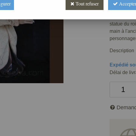
2407
,
0
igurer
Tout refuser
Accepter
Réf. :
CR070
statue du roi
main à l'an
personnages
Description
Expédié so
Délai de liv
Demand