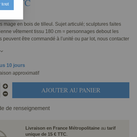
2
€
TTC
 tout
052-010
s mage en bois de tilleul. Sujet articulé; sculptures faites
cienne vêtement tissu 180 cm = personnages debout les
 peuvent être commandé à l'unité ou par lot, nous contacter
us 10 jours
raison approximatif
AJOUTER AU PANIER
e de renseignement
Livraison en France Métropolitaine
au
tarif
unique de 15 € TTC
.