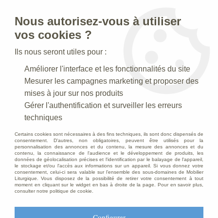
Nous autorisez-vous à utiliser
0
vos cookies ?
Ils nous seront utiles pour :
Accueil
>
Mobilier d'Eglise
>
Ensemble de mariés
>
Prie-Dieu Bois
Améliorer l'interface et les fonctionnalités du site
Mesurer les campagnes marketing et proposer des
mises à jour sur nos produits
Gérer l'authentification et surveiller les erreurs
techniques
Certains cookies sont nécessaires à des fins techniques, ils sont donc dispensés de
consentement. D'autres, non obligatoires, peuvent être utilisés pour la
personnalisation des annonces et du contenu, la mesure des annonces et du
contenu, la connaissance de l'audience et le développement de produits, les
données de géolocalisation précises et l'identification par le balayage de l'appareil,
le stockage et/ou l'accès aux informations sur un appareil. Si vous donnez votre
consentement, celui-ci sera valable sur l’ensemble des sous-domaines de Mobilier
Liturgique. Vous disposez de la possibilité de retirer votre consentement à tout
moment en cliquant sur le widget en bas à droite de la page. Pour en savoir plus,
consulter notre politique de cookie.
Configurer