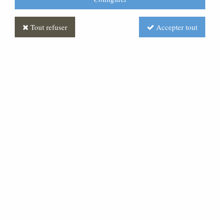
Tout refuser
Accepter tout
Prie-Dieu Bois
Soyez le premier à donner votre avis !
Prix : Nous consulter
Réf. :
DL220015-002
Prie-Dieu en hêtre. vous pouvez le compléter avec les
chaises, fauteuils et tabourets visibles dans la catégorie
:ensemble de mariés. Consulter notre site pour vos