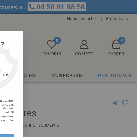
04 50 01 88 58
ctures
au
Nous contacter
|
Promotions
0
0
 ?
FAVORIS
COMPTE
PANIER
NTS D'ÉGLISE
FUNÉRAIRE
DÉSTOCKAGE
r nos
utres, non
nnonces et
alisation
torchères
ppareil. Si
iturgique.
s à droite
premier à donner votre avis !