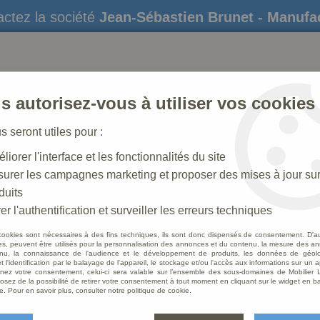
ctez la société
Jean-Sébastien Brunet - Manufa
s autorisez-vous à utiliser vos cookies
us seront utiles pour :
liorer l'interface et les fonctionnalités du site
STATUES
CRÈCHES DE NOËL
AMÉNAGEME
urer les campagnes marketing et proposer des mises à jour su
duits
 torchères
er l'authentification et surveiller les erreurs techniques
cookies sont nécessaires à des fins techniques, ils sont donc dispensés de consentement. D'a
res, peuvent être utilisés pour la personnalisation des annonces et du contenu, la mesure des a
nu, la connaissance de l'audience et le développement de produits, les données de géoloc
Porte 
t l'identification par le balayage de l'appareil, le stockage et/ou l'accès aux informations sur un a
ez votre consentement, celui-ci sera valable sur l’ensemble des sous-domaines de Mobilier L
osez de la possibilité de retirer votre consentement à tout moment en cliquant sur le widget en ba
Soyez le 
e. Pour en savoir plus, consulter notre politique de cookie.