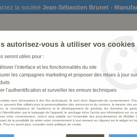
ctez la société
Jean-Sébastien Brunet - Manufa
s autorisez-vous à utiliser vos cookies
us seront utiles pour :
liorer l'interface et les fonctionnalités du site
STATUES
CRÈCHES DE NOËL
AMÉNAGEME
urer les campagnes marketing et proposer des mises à jour su
duits
er l'authentification et surveiller les erreurs techniques
cookies sont nécessaires à des fins techniques, ils sont donc dispensés de consentement. D'a
res, peuvent être utilisés pour la personnalisation des annonces et du contenu, la mesure des a
nu, la connaissance de l'audience et le développement de produits, les données de géoloc
Porte 
t l'identification par le balayage de l'appareil, le stockage et/ou l'accès aux informations sur un a
ez votre consentement, celui-ci sera valable sur l’ensemble des sous-domaines de Mobilier L
osez de la possibilité de retirer votre consentement à tout moment en cliquant sur le widget en ba
Soyez le 
e. Pour en savoir plus, consulter notre politique de cookie.