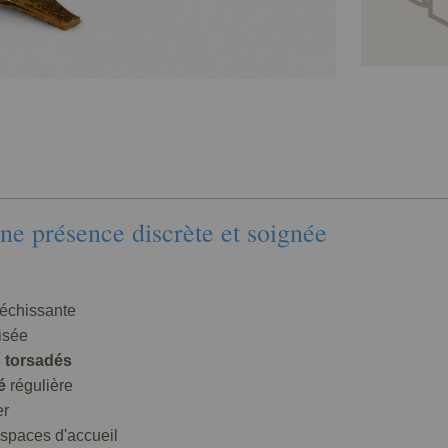
une présence discrète et soignée
fléchissante
isée
s torsadés
é
régulière
er
spaces d'accueil