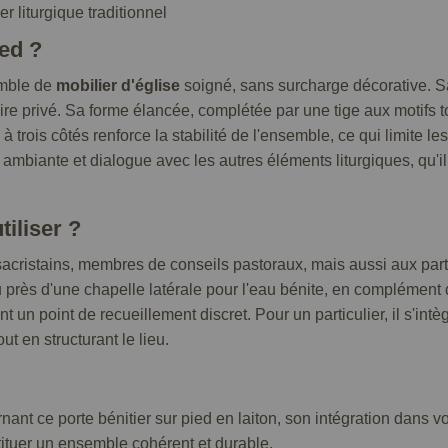
r liturgique traditionnel
ied ?
emble de
mobilier d'église
soigné, sans surcharge décorative. 
toire privé. Sa forme élancée, complétée par une tige aux motifs
 trois côtés renforce la stabilité de l'ensemble, ce qui limite 
ère ambiante et dialogue avec les autres éléments liturgiques, qu'
tiliser ?
sacristains, membres de conseils pastoraux, mais aussi aux part
 ou près d'une chapelle latérale pour l'eau bénite, en complément
ant un point de recueillement discret. Pour un particulier, il s'
t en structurant le lieu.
nt ce porte bénitier sur pied en laiton, son intégration dans vo
tituer un ensemble cohérent et durable.