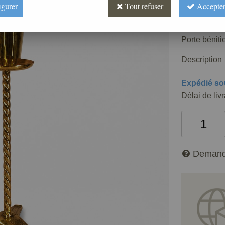
501
,
67
igurer
Tout refuser
Accepter
Réf. :
AR506
Porte béniti
Description
Expédié so
Délai de liv
Demand