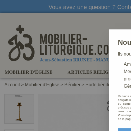
Vous avez une question ? Conta
Nou
Ils no
Amé
MOBILIER D'ÉGLISE
ARTICLES RELIGIEUX
Mes
pro
Accueil
>
Mobilier d'Eglise
>
Bénitier
>
Porte bénitier sur pied
Gér
Certains 
obligatoi
du conte
précises e
vous donn
Vous disp
de la pag