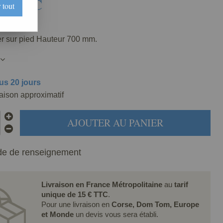
€
TTC
 tout
31-000
er sur pied Hauteur 700 mm.
us 20 jours
raison approximatif
AJOUTER AU PANIER
e de renseignement
Livraison en France Métropolitaine
au
tarif
unique de 15 € TTC
.
Pour une livraison en
Corse, Dom Tom, Europe
et Monde
un devis vous sera établi.