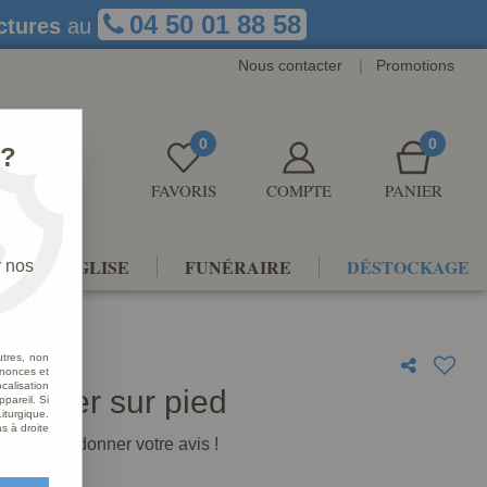
04 50 01 88 58
ctures
au
Nous contacter
|
Promotions
0
0
 ?
FAVORIS
COMPTE
PANIER
NTS D'ÉGLISE
FUNÉRAIRE
DÉSTOCKAGE
r nos
utres, non
nnonces et
alisation
bénitier sur pied
ppareil. Si
iturgique.
s à droite
premier à donner votre avis !