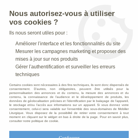
Nous autorisez-vous à utiliser
0
vos cookies ?
Ils nous seront utiles pour :
Accueil
>
Articles funéraires
>
Mobilier chambre funéraire, chariot
Améliorer l'interface et les fonctionnalités du site
>
Plateau rond trinome
Mesurer les campagnes marketing et proposer des
mises à jour sur nos produits
Gérer l'authentification et surveiller les erreurs
techniques
Certains cookies sont nécessaires à des fins techniques, ils sont donc dispensés de
consentement. D'autres, non obligatoires, peuvent être utilisés pour la
personnalisation des annonces et du contenu, la mesure des annonces et du
contenu, la connaissance de l'audience et le développement de produits, les
données de géolocalisation précises et l'identification par le balayage de l'appareil,
le stockage et/ou l'accès aux informations sur un appareil. Si vous donnez votre
consentement, celui-ci sera valable sur l’ensemble des sous-domaines de Mobilier
Liturgique. Vous disposez de la possibilité de retirer votre consentement à tout
moment en cliquant sur le widget en bas à droite de la page. Pour en savoir plus,
consulter notre politique de cookie.
Configurer