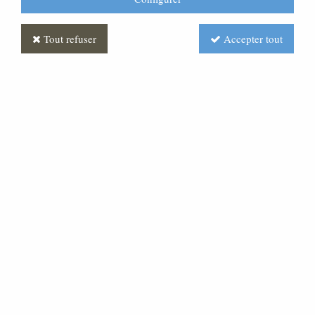
Tout refuser
Accepter tout
Plateau rond trinome
Soyez le premier à donner votre avis !
2132
,
11
€
TTC
Réf. :
AR050553-000
Plateau rond trinome Ensemble a 3 éléments
comprenant : base avec plateau en altuglas croix
amovible en altuglas sur montant en laiton, bénitier sur