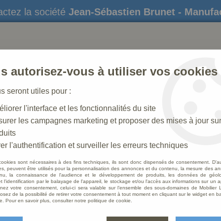
ctez la société
Jean-Sébastien Brunet - Manufa
s autorisez-vous à utiliser vos cookies
us seront utiles pour :
liorer l'interface et les fonctionnalités du site
STATUES
CRÈCHES DE NOËL
AMÉNAGEME
urer les campagnes marketing et proposer des mises à jour su
duits
che N° 55_85 CM
>
Personnage pour crèche de 85 cm : Roi Ma
er l'authentification et surveiller les erreurs techniques
cookies sont nécessaires à des fins techniques, ils sont donc dispensés de consentement. D'a
res, peuvent être utilisés pour la personnalisation des annonces et du contenu, la mesure des a
nu, la connaissance de l'audience et le développement de produits, les données de géoloc
Perso
t l'identification par le balayage de l'appareil, le stockage et/ou l'accès aux informations sur un a
ez votre consentement, celui-ci sera valable sur l’ensemble des sous-domaines de Mobilier L
Roi M
osez de la possibilité de retirer votre consentement à tout moment en cliquant sur le widget en ba
e. Pour en savoir plus, consulter notre politique de cookie.
Soyez le 