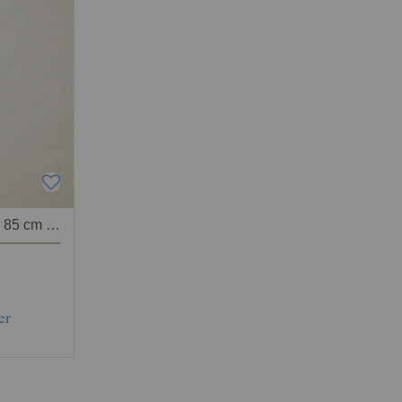
Personnage pour crèche de 85 cm : Roi Mage Melchior
er