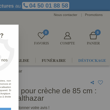
04 50 01 88 58
ctures
au
Nous contacter
|
Promotions
0
0
 ?
FAVORIS
COMPTE
PANIER
NTS D'ÉGLISE
FUNÉRAIRE
DÉSTOCKAGE
r nos
ge Balthazar
utres, non
nnonces et
alisation
nnage pour crèche de 85 cm :
ppareil. Si
iturgique.
age Balthazar
s à droite
premier à donner votre avis !