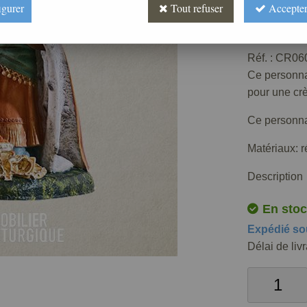
igurer
Tout refuser
Accepter
Prix : 
Réf. :
CR060
Ce personna
pour une cr
Ce personna
Matériaux: r
Description
En stoc
Expédié so
Délai de liv