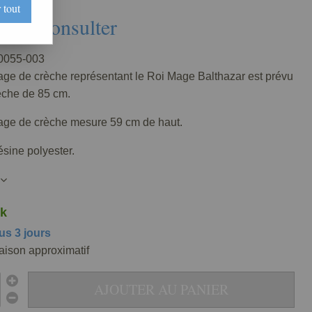
 tout
Nous consulter
055-003
ge de crèche représentant le Roi Mage Balthazar est prévu
èche de 85 cm.
ge de crèche mesure 59 cm de haut.
ésine polyester.
k
us 3 jours
raison approximatif
AJOUTER AU PANIER