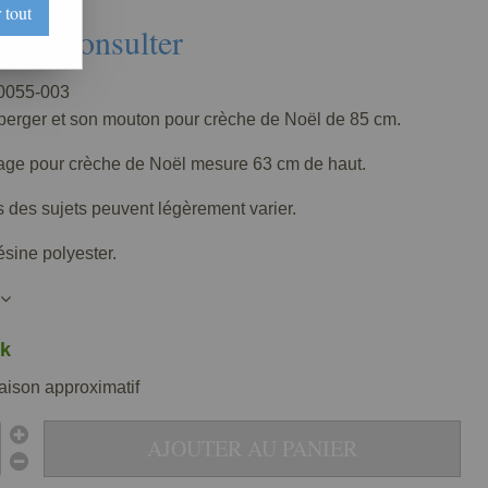
 tout
Nous consulter
055-003
 berger et son mouton pour crèche de Noël de 85 cm.
ge pour crèche de Noël mesure 63 cm de haut.
 des sujets peuvent légèrement varier.
ésine polyester.
k
raison approximatif
AJOUTER AU PANIER