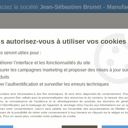
ctez la société
Jean-Sébastien Brunet - Manufa
s autorisez-vous à utiliser vos cookies
us seront utiles pour :
liorer l'interface et les fonctionnalités du site
STATUES
CRÈCHES DE NOËL
AMÉNAGEME
urer les campagnes marketing et proposer des mises à jour su
duits
che N° 55_85 CM
>
Personnage pour crèche de 85 cm : Berge
er l'authentification et surveiller les erreurs techniques
cookies sont nécessaires à des fins techniques, ils sont donc dispensés de consentement. D'a
res, peuvent être utilisés pour la personnalisation des annonces et du contenu, la mesure des a
nu, la connaissance de l'audience et le développement de produits, les données de géoloc
Perso
t l'identification par le balayage de l'appareil, le stockage et/ou l'accès aux informations sur un a
ez votre consentement, celui-ci sera valable sur l’ensemble des sous-domaines de Mobilier L
Berge
osez de la possibilité de retirer votre consentement à tout moment en cliquant sur le widget en ba
e. Pour en savoir plus, consulter notre politique de cookie.
Soyez le 