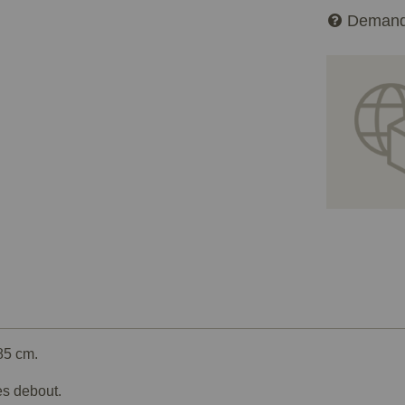
Demand
85 cm.
es debout.