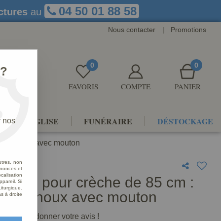
04 50 01 88 58
ctures
au
Nous contacter
|
Promotions
0
0
 ?
FAVORIS
COMPTE
PANIER
NTS D'ÉGLISE
FUNÉRAIRE
DÉSTOCKAGE
r nos
r à genoux avec mouton
utres, non
nnonces et
alisation
nnage pour crèche de 85 cm :
ppareil. Si
iturgique.
r à genoux avec mouton
s à droite
premier à donner votre avis !