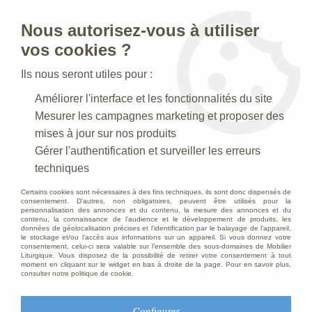
Nous autorisez-vous à utiliser
0
vos cookies ?
Ils nous seront utiles pour :
Accueil
>
Creches de Noel
>
Crèches Taille 080-85 cm
>
Améliorer l'interface et les fonctionnalités du site
Crèche N° 25 _ 80 CM
>
Personnage pour crèche de 80 cm :
Vierge Marie
Mesurer les campagnes marketing et proposer des
mises à jour sur nos produits
Gérer l'authentification et surveiller les erreurs
techniques
Certains cookies sont nécessaires à des fins techniques, ils sont donc dispensés de
consentement. D'autres, non obligatoires, peuvent être utilisés pour la
personnalisation des annonces et du contenu, la mesure des annonces et du
contenu, la connaissance de l'audience et le développement de produits, les
données de géolocalisation précises et l'identification par le balayage de l'appareil,
le stockage et/ou l'accès aux informations sur un appareil. Si vous donnez votre
consentement, celui-ci sera valable sur l’ensemble des sous-domaines de Mobilier
Liturgique. Vous disposez de la possibilité de retirer votre consentement à tout
moment en cliquant sur le widget en bas à droite de la page. Pour en savoir plus,
consulter notre politique de cookie.
Configurer