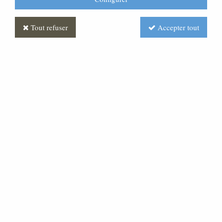
Tout refuser
Accepter tout
Personnage pour crèche de
80 cm : Vierge Marie
Soyez le premier à donner votre avis !
780
,
00
€
TTC
Réf. :
CR040025-050
Personnage de crèche représentant Marie, à genoux, en