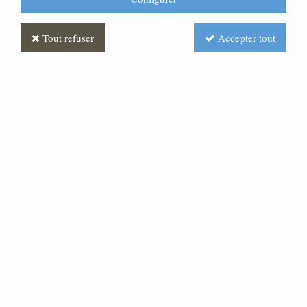
Tout refuser
Accepter tout
Personnage pour crèche de
180 cm : Enfant Jésus
Décoré
Soyez le premier à donner votre avis !
2070
,
90
€
TTC
Réf. :
CR020021-010