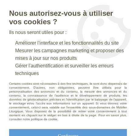
Nous autorisez-vous à utiliser
0
vos cookies ?
Ils nous seront utiles pour :
Accueil
>
Creches de Noel
>
Crèches Taille 180 cm
>
Améliorer l'interface et les fonctionnalités du site
Crèche N° 21_180 CM
>
Personnage pour crèche de 180 cm :
Enfant Jésus Décoré
Mesurer les campagnes marketing et proposer des
mises à jour sur nos produits
Gérer l'authentification et surveiller les erreurs
techniques
Certains cookies sont nécessaires à des fins techniques, ils sont donc dispensés de
consentement. D'autres, non obligatoires, peuvent être utilisés pour la
personnalisation des annonces et du contenu, la mesure des annonces et du
contenu, la connaissance de l'audience et le développement de produits, les
données de géolocalisation précises et l'identification par le balayage de l'appareil,
le stockage et/ou l'accès aux informations sur un appareil. Si vous donnez votre
consentement, celui-ci sera valable sur l’ensemble des sous-domaines de Mobilier
Liturgique. Vous disposez de la possibilité de retirer votre consentement à tout
moment en cliquant sur le widget en bas à droite de la page. Pour en savoir plus,
consulter notre politique de cookie.
Configurer