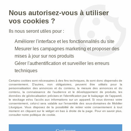
Nous autorisez-vous à utiliser
0
vos cookies ?
Ils nous seront utiles pour :
Accueil
>
Creches de Noel
>
Crèches Taille 120-125 cm
>
Améliorer l'interface et les fonctionnalités du site
Crèche N°56_120 CM
>
Personnage pour crèche de 120 cm :
Berger à la lanterne
Mesurer les campagnes marketing et proposer des
mises à jour sur nos produits
Gérer l'authentification et surveiller les erreurs
techniques
Certains cookies sont nécessaires à des fins techniques, ils sont donc dispensés de
consentement. D'autres, non obligatoires, peuvent être utilisés pour la
personnalisation des annonces et du contenu, la mesure des annonces et du
contenu, la connaissance de l'audience et le développement de produits, les
données de géolocalisation précises et l'identification par le balayage de l'appareil,
le stockage et/ou l'accès aux informations sur un appareil. Si vous donnez votre
consentement, celui-ci sera valable sur l’ensemble des sous-domaines de Mobilier
Liturgique. Vous disposez de la possibilité de retirer votre consentement à tout
moment en cliquant sur le widget en bas à droite de la page. Pour en savoir plus,
consulter notre politique de cookie.
Configurer