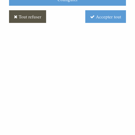
Tout refuser
Accepter tout
Personnage pour crèche de
120 cm : Berger à la lanterne
Soyez le premier à donner votre avis !
Prix : Nous consulter
Réf. :
CR090056-003
Statue de berger tenant une lanterne pour crèche de