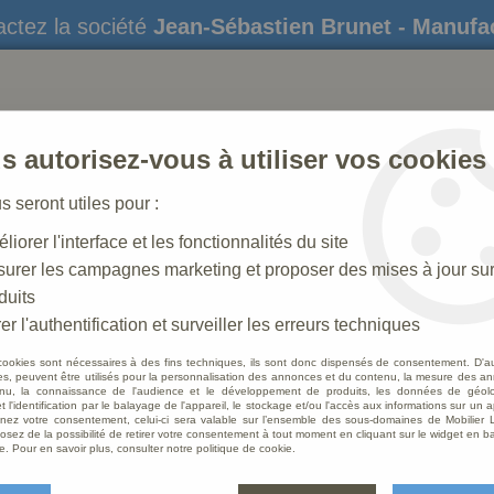
ctez la société
Jean-Sébastien Brunet - Manufa
s autorisez-vous à utiliser vos cookies
us seront utiles pour :
liorer l'interface et les fonctionnalités du site
STATUES
CRÈCHES DE NOËL
AMÉNAGEME
urer les campagnes marketing et proposer des mises à jour su
duits
is décoré
>
Personnage de crèche : Saint Joseph en bois déco
er l'authentification et surveiller les erreurs techniques
cookies sont nécessaires à des fins techniques, ils sont donc dispensés de consentement. D'a
res, peuvent être utilisés pour la personnalisation des annonces et du contenu, la mesure des a
nu, la connaissance de l'audience et le développement de produits, les données de géoloc
Person
t l'identification par le balayage de l'appareil, le stockage et/ou l'accès aux informations sur un a
ez votre consentement, celui-ci sera valable sur l’ensemble des sous-domaines de Mobilier L
en boi
osez de la possibilité de retirer votre consentement à tout moment en cliquant sur le widget en ba
e. Pour en savoir plus, consulter notre politique de cookie.
Soyez le 