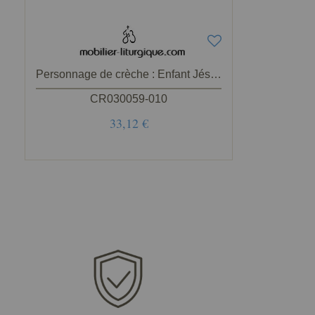
Personnage de crèche : Enfant Jésus avec berceau en bois coloré
CR030059-010
33,12 €