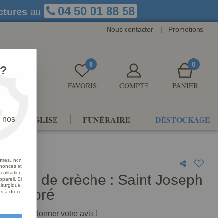
04 50 01 88 58
ctures
au
Nous contacter
|
Promotions
0
0
 ?
FAVORIS
COMPTE
PANIER
NTS D'ÉGLISE
FUNÉRAIRE
DÉSTOCKAGE
r nos
ré
utres, non
nnonces et
alisation
nage de crèche : Saint Joseph
ppareil. Si
iturgique.
s décoré
s à droite
premier à donner votre avis !