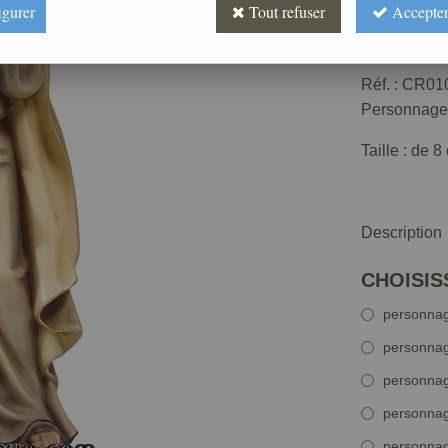
igurer
Tout refuser
Accepter
À partir d
Réf. :
CR010
Personnage 
Taille : de 
Description
CHOISIS
personnag
personnag
personnag
personnag
personnag