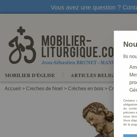
Vous avez une question ? Conta
Nou
Ils no
Amé
MOBILIER D'ÉGLISE
ARTICLES RELIGIEUX
Mes
pro
Accueil
>
Creches de Noel
>
Crèches en bois
>
Crèche en bo
Gér
Certains 
obligatoi
du conte
précises e
vous donn
Vous disp
de la pag