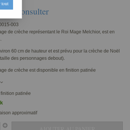
 tout
Nous consulter
015-003
ge de crèche représentant le Roi Mage Melchior, est en
.
viron 60 cm de hauteur et est prévu pour la crèche de Noël
taille des personnages debout).
e de crèche est disponible en finition patinée
inition patinée
k
raison approximatif
AJOUTER AU PANIER