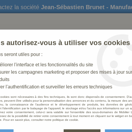
ctez la société
Jean-Sébastien Brunet - Manufa
s autorisez-vous à utiliser vos cookies
us seront utiles pour :
liorer l'interface et les fonctionnalités du site
STATUES
CRÈCHES DE NOËL
AMÉNAGEME
urer les campagnes marketing et proposer des mises à jour su
duits
che N° 15 _ 60 CM
>
Personnage de crèche : Roi mage Melchior
er l'authentification et surveiller les erreurs techniques
cookies sont nécessaires à des fins techniques, ils sont donc dispensés de consentement. D'a
res, peuvent être utilisés pour la personnalisation des annonces et du contenu, la mesure des a
nu, la connaissance de l'audience et le développement de produits, les données de géoloc
Perso
t l'identification par le balayage de l'appareil, le stockage et/ou l'accès aux informations sur un a
ez votre consentement, celui-ci sera valable sur l’ensemble des sous-domaines de Mobilier L
Melchi
osez de la possibilité de retirer votre consentement à tout moment en cliquant sur le widget en ba
e. Pour en savoir plus, consulter notre politique de cookie.
Soyez le 