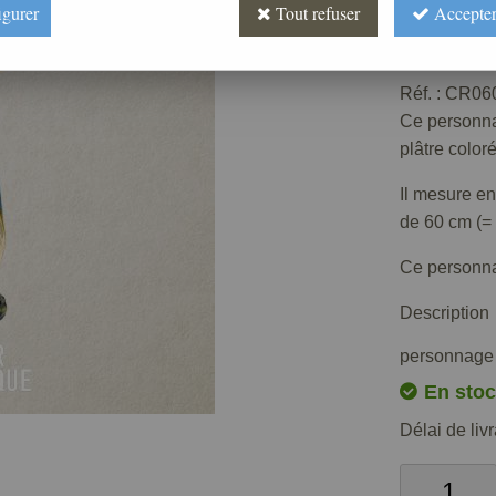
igurer
Tout refuser
Accepter
Prix : 
Réf. :
CR060
Ce personna
plâtre coloré
Il mesure en
de 60 cm (= 
Ce personnag
Description
personnage f
En stoc
Délai de liv