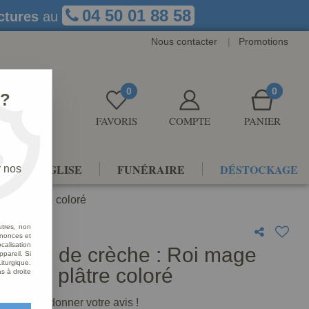
04 50 01 88 58
ctures
au
Nous contacter
|
Promotions
0
0
 ?
FAVORIS
COMPTE
PANIER
NTS D'ÉGLISE
FUNÉRAIRE
DÉSTOCKAGE
r nos
, en plâtre coloré
utres, non
nnonces et
alisation
nnage de crèche : Roi mage
ppareil. Si
iturgique.
or, en plâtre coloré
s à droite
premier à donner votre avis !