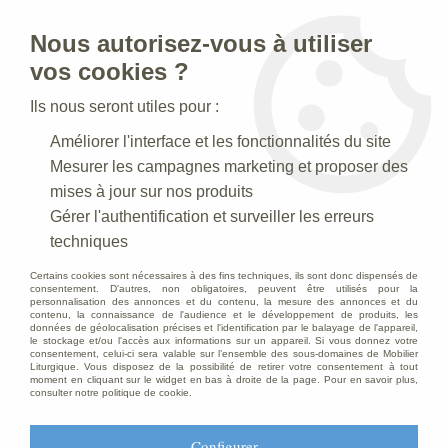
Nous autorisez-vous à utiliser
0
vos cookies ?
Ils nous seront utiles pour :
Accueil
>
Creches de Noel
>
Crèches Taille 020 cm
>
Améliorer l'interface et les fonctionnalités du site
Crèche N° 12 _ 20 CM
>
Personnage de crèche : Berger portant
du foin, en plâtre coloré
Mesurer les campagnes marketing et proposer des
mises à jour sur nos produits
PROMO
-
11
€
Gérer l'authentification et surveiller les erreurs
techniques
Certains cookies sont nécessaires à des fins techniques, ils sont donc dispensés de
consentement. D'autres, non obligatoires, peuvent être utilisés pour la
personnalisation des annonces et du contenu, la mesure des annonces et du
contenu, la connaissance de l'audience et le développement de produits, les
données de géolocalisation précises et l'identification par le balayage de l'appareil,
le stockage et/ou l'accès aux informations sur un appareil. Si vous donnez votre
consentement, celui-ci sera valable sur l’ensemble des sous-domaines de Mobilier
Liturgique. Vous disposez de la possibilité de retirer votre consentement à tout
moment en cliquant sur le widget en bas à droite de la page. Pour en savoir plus,
consulter notre politique de cookie.
Configurer