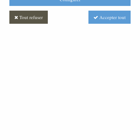
Tout refuser
Accepter tout
Personnage de crèche :
Berger portant du foin, en
plâtre coloré
Soyez le premier à donner votre avis !
27
,
00
€
TTC
au lieu de
38,00
€