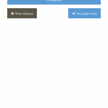
Tout refuser
Accepter tout
Personnage de crèche :
Berger avec mouton sur les
épaules, en plâtre coloré
Soyez le premier à donner votre avis !
49
,
00
€
TTC
au lieu de
56,00
€