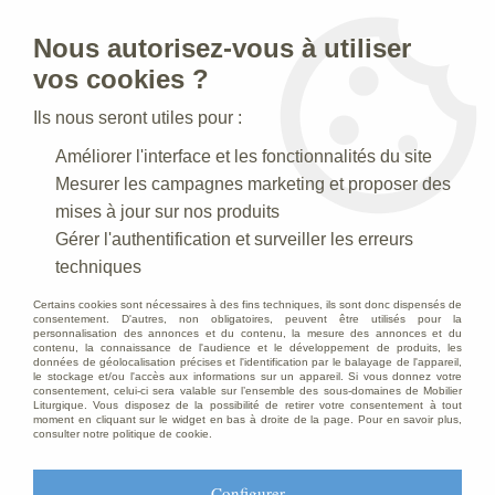
Nous autorisez-vous à utiliser
0
vos cookies ?
Ils nous seront utiles pour :
Accueil
>
Creches de Noel
>
Crèches Taille 030-35 cm
>
Améliorer l'interface et les fonctionnalités du site
Crèche N° 13 _ 30 CM
>
Personnage de crèche : Berger avec
mouton sur les épaules, en plâtre coloré
Mesurer les campagnes marketing et proposer des
mises à jour sur nos produits
PROMO
-
7
€
Gérer l'authentification et surveiller les erreurs
techniques
Certains cookies sont nécessaires à des fins techniques, ils sont donc dispensés de
consentement. D'autres, non obligatoires, peuvent être utilisés pour la
personnalisation des annonces et du contenu, la mesure des annonces et du
contenu, la connaissance de l'audience et le développement de produits, les
données de géolocalisation précises et l'identification par le balayage de l'appareil,
le stockage et/ou l'accès aux informations sur un appareil. Si vous donnez votre
consentement, celui-ci sera valable sur l’ensemble des sous-domaines de Mobilier
Liturgique. Vous disposez de la possibilité de retirer votre consentement à tout
moment en cliquant sur le widget en bas à droite de la page. Pour en savoir plus,
consulter notre politique de cookie.
Configurer