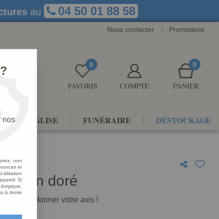
04 50 01 88 58
ctures
au
Nous contacter
|
Promotions
0
0
 ?
FAVORIS
COMPTE
PANIER
NTS D'ÉGLISE
FUNÉRAIRE
DÉSTOCKAGE
r nos
utres, non
nnonces et
alisation
 laiton doré
ppareil. Si
iturgique.
s à droite
premier à donner votre avis !