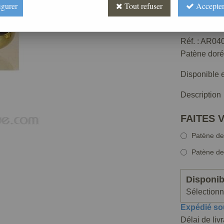
igurer
Tout refuser
Accepter
À partir d
Valable j
Réf. :
AR040
Patène doré
Disponible e
Description
FAITES 
Patène de
Patène de
Disponibi
Sélectionne
Expédié so
Délai de liv