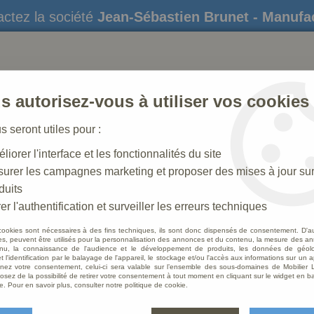
ctez la société
Jean-Sébastien Brunet - Manufa
s autorisez-vous à utiliser vos cookies
us seront utiles pour :
liorer l'interface et les fonctionnalités du site
STATUES
CRÈCHES DE NOËL
AMÉNAGEME
urer les campagnes marketing et proposer des mises à jour su
duits
e laiton doré
er l'authentification et surveiller les erreurs techniques
cookies sont nécessaires à des fins techniques, ils sont donc dispensés de consentement. D'a
res, peuvent être utilisés pour la personnalisation des annonces et du contenu, la mesure des a
nu, la connaissance de l'audience et le développement de produits, les données de géoloc
Patène
t l'identification par le balayage de l'appareil, le stockage et/ou l'accès aux informations sur un a
ez votre consentement, celui-ci sera valable sur l’ensemble des sous-domaines de Mobilier L
osez de la possibilité de retirer votre consentement à tout moment en cliquant sur le widget en ba
Soyez le 
e. Pour en savoir plus, consulter notre politique de cookie.