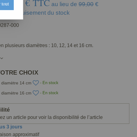
79
,
20
€
TTC
 tout
e
au lieu de
99,00
€
usqu'à épuisement du stock
287-000
n plusieurs diamètres : 10, 12, 14 et 16 cm.
VOTRE CHOIX
 diamètre 14 cm
- En stock
 diamètre 16 cm
- En stock
lité
z un article pour voir la disponibilité de l’article
us 3 jours
raison approximatif