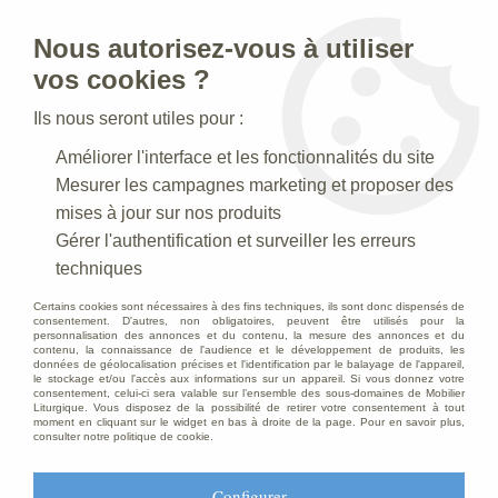
Nous autorisez-vous à utiliser
0
vos cookies ?
Ils nous seront utiles pour :
Accueil
>
Nos engagements
Améliorer l'interface et les fonctionnalités du site
Mesurer les campagnes marketing et proposer des
Depuis 1988 au service de la
mises à jour sur nos produits
Gérer l'authentification et surveiller les erreurs
communauté religieuse
techniques
Nos engagements
Certains cookies sont nécessaires à des fins techniques, ils sont donc dispensés de
consentement. D'autres, non obligatoires, peuvent être utilisés pour la
personnalisation des annonces et du contenu, la mesure des annonces et du
Expérience
contenu, la connaissance de l'audience et le développement de produits, les
données de géolocalisation précises et l'identification par le balayage de l'appareil,
le stockage et/ou l'accès aux informations sur un appareil. Si vous donnez votre
N
os 25 années d'expérience sont le gage du soin que
consentement, celui-ci sera valable sur l’ensemble des sous-domaines de Mobilier
nous apportons à la qualité de nos réalisations et de la
Liturgique. Vous disposez de la possibilité de retirer votre consentement à tout
moment en cliquant sur le widget en bas à droite de la page. Pour en savoir plus,
confiance que nous témoignent nos clients.
consulter notre politique de cookie.
Qualité
Configurer