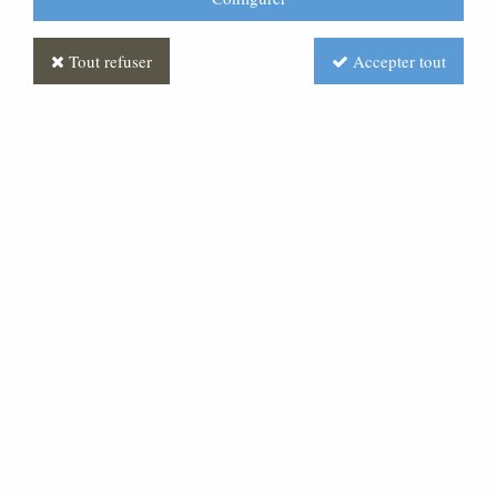
Tout refuser
Accepter tout
Mobilier pour chambre
funéraire
Soyez le premier à donner votre avis !
5927
,
76
€
TTC
Réf. :
AR050578-000
Mobilier pour chambre funéraire Série comprenant :
chandelier éléctrifié hauteur 950 mm, croix de chapelle