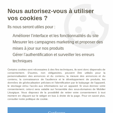
Nous autorisez-vous à utiliser
0
vos cookies ?
Ils nous seront utiles pour :
Accueil
>
Articles funéraires
>
Mobilier chambre funéraire, chariot
Améliorer l'interface et les fonctionnalités du site
>
Mobilier pour chambre funéraire
Mesurer les campagnes marketing et proposer des
mises à jour sur nos produits
Gérer l'authentification et surveiller les erreurs
techniques
Certains cookies sont nécessaires à des fins techniques, ils sont donc dispensés de
consentement. D'autres, non obligatoires, peuvent être utilisés pour la
personnalisation des annonces et du contenu, la mesure des annonces et du
contenu, la connaissance de l'audience et le développement de produits, les
données de géolocalisation précises et l'identification par le balayage de l'appareil,
le stockage et/ou l'accès aux informations sur un appareil. Si vous donnez votre
consentement, celui-ci sera valable sur l’ensemble des sous-domaines de Mobilier
Liturgique. Vous disposez de la possibilité de retirer votre consentement à tout
moment en cliquant sur le widget en bas à droite de la page. Pour en savoir plus,
consulter notre politique de cookie.
Configurer