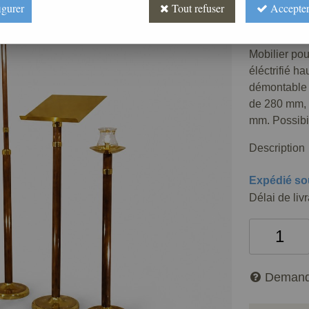
6809
,
7
igurer
Tout refuser
Accepter
Réf. :
AR050
Mobilier pou
éléctrifié h
démontable 
de 280 mm, l
mm. Possibil
Description
Expédié so
Délai de liv
Demand