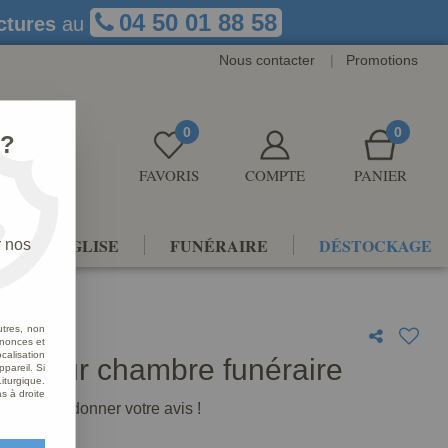
04 50 01 88 58
ctures
au
Nous contacter
|
Promotions
0
0
 ?
FAVORIS
COMPTE
PANIER
NTS D'ÉGLISE
FUNÉRAIRE
DÉSTOCKAGE
r nos
utres, non
nnonces et
alisation
er pour chambre funéraire
ppareil. Si
iturgique.
s à droite
premier à donner votre avis !