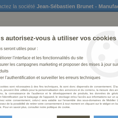
ctez la société
Jean-Sébastien Brunet - Manufa
s autorisez-vous à utiliser vos cookies
us seront utiles pour :
liorer l'interface et les fonctionnalités du site
STATUES
CRÈCHES DE NOËL
AMÉNAGEME
urer les campagnes marketing et proposer des mises à jour su
duits
riot
>
Mobilier pour chambre funéraire
er l'authentification et surveiller les erreurs techniques
cookies sont nécessaires à des fins techniques, ils sont donc dispensés de consentement. D'a
res, peuvent être utilisés pour la personnalisation des annonces et du contenu, la mesure des a
nu, la connaissance de l'audience et le développement de produits, les données de géoloc
Mobili
t l'identification par le balayage de l'appareil, le stockage et/ou l'accès aux informations sur un a
ez votre consentement, celui-ci sera valable sur l’ensemble des sous-domaines de Mobilier L
osez de la possibilité de retirer votre consentement à tout moment en cliquant sur le widget en ba
Soyez le 
e. Pour en savoir plus, consulter notre politique de cookie.