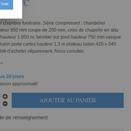
0
€
TTC
 tout
569-000
r chambre funéraire. Série comprenant : chandelier
auteur 950 mm coupe de 200 mm, croix de chapelle en altu
hauteur 1.950 m, bénitier sur pied hauteur 750 mm vasque
utrin porte cartes hauteur 1.3 m plateau laiton 420 x 340
ité d'acheter séparement. Nous conulter.
us 20 jours
raison approximatif
AJOUTER AU PANIER
e de renseignement