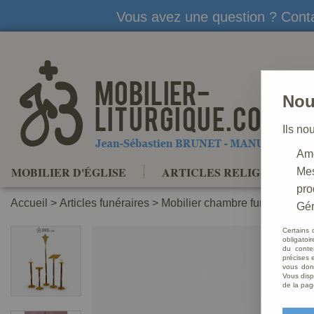
Vous avez une question ? Conta
Nou
Ils no
Amé
MOBILIER D'ÉGLISE
ARTICLES RELIGIEUX
Mes
pro
Accueil
>
Articles funéraires
>
Mobilier chambre funéraire, cha
Gér
Certains 
obligatoi
du conte
précises e
vous donn
Vous disp
de la pag