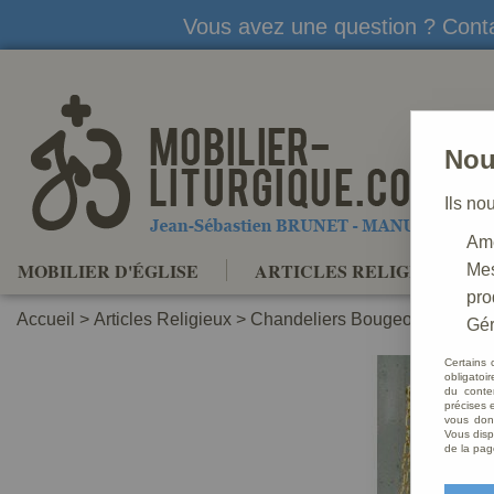
Vous avez une question ? Conta
Nou
Ils no
Amé
MOBILIER D'ÉGLISE
ARTICLES RELIGIEUX
Mes
pro
Accueil
>
Articles Religieux
>
Chandeliers Bougeoirs
>
Lamp
Gér
Certains 
obligatoi
du conte
précises e
vous donn
Vous disp
de la pag