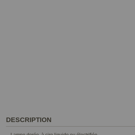
DESCRIPTION
Lampe dorée, à cire liquide ou électrifiée