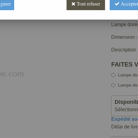
igurer
Tout refuser
Accepter
À partir d
Réf. :
AR040
Lampe dorée,
Dimension :
Description
FAITES 
Lampe doré
Lampe dor
Disponibi
Sélectionne
Expédié so
Délai de liv