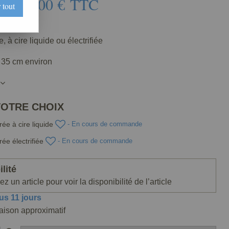
1162
,
00
€
TTC
 tout
e
098-000
 à cire liquide ou électrifiée
 35 cm environ
VOTRE CHOIX
e à cire liquide
- En cours de commande
ée électrifiée
- En cours de commande
lité
z un article pour voir la disponibilité de l’article
us 11 jours
raison approximatif