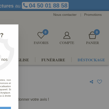
04 50 01 88 58
ctures
au
Nous contacter
|
Promotions
0
0
 ?
FAVORIS
COMPTE
PANIER
NTS D'ÉGLISE
FUNÉRAIRE
DÉSTOCKAGE
r nos
utres, non
nnonces et
alisation
e
ppareil. Si
iturgique.
s à droite
premier à donner votre avis !