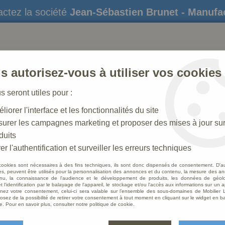
ctez la société
Jean-Sébastien Brunet - Manufa
s autorisez-vous à utiliser vos cookies
us seront utiles pour :
liorer l'interface et les fonctionnalités du site
STATUES
CRÈCHES DE NOËL
AMÉNAGEME
urer les campagnes marketing et proposer des mises à jour su
duits
e
er l'authentification et surveiller les erreurs techniques
cookies sont nécessaires à des fins techniques, ils sont donc dispensés de consentement. D'a
res, peuvent être utilisés pour la personnalisation des annonces et du contenu, la mesure des a
nu, la connaissance de l'audience et le développement de produits, les données de géoloc
Lamp
t l'identification par le balayage de l'appareil, le stockage et/ou l'accès aux informations sur un a
ez votre consentement, celui-ci sera valable sur l’ensemble des sous-domaines de Mobilier L
osez de la possibilité de retirer votre consentement à tout moment en cliquant sur le widget en ba
Soyez le 
e. Pour en savoir plus, consulter notre politique de cookie.