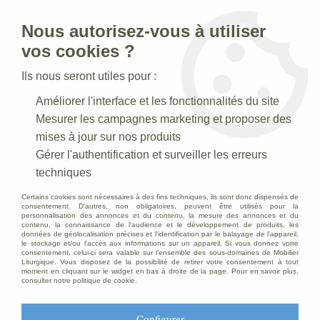
Nous autorisez-vous à utiliser
0
vos cookies ?
Ils nous seront utiles pour :
Accueil
>
Creches de Noel
>
Crèches Taille 020 cm
>
Améliorer l'interface et les fonctionnalités du site
Crèche N° 38 _20 CM
>
Groupe moutons Polychrome
Mesurer les campagnes marketing et proposer des
mises à jour sur nos produits
Gérer l'authentification et surveiller les erreurs
techniques
Certains cookies sont nécessaires à des fins techniques, ils sont donc dispensés de
consentement. D'autres, non obligatoires, peuvent être utilisés pour la
personnalisation des annonces et du contenu, la mesure des annonces et du
contenu, la connaissance de l'audience et le développement de produits, les
données de géolocalisation précises et l'identification par le balayage de l'appareil,
le stockage et/ou l'accès aux informations sur un appareil. Si vous donnez votre
consentement, celui-ci sera valable sur l’ensemble des sous-domaines de Mobilier
Liturgique. Vous disposez de la possibilité de retirer votre consentement à tout
moment en cliquant sur le widget en bas à droite de la page. Pour en savoir plus,
consulter notre politique de cookie.
Configurer