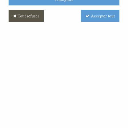
Tout refuser
Accepter tout
Groupe moutons Polychrome
Soyez le premier à donner votre avis !
Prix : Nous consulter
Réf. :
CR380037-001
Très belle statue en pâte bois, pour une crèche d'une
hauteur de 20 cm.
Disponible en différentes tailles : choisissez la crèche